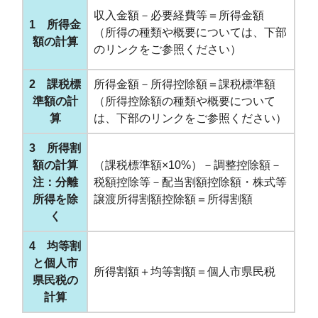
収入金額－必要経費等＝所得金額
1 所得金
（所得の種類や概要については、下部
額の計算
のリンクをご参照ください）
2 課税標
所得金額－所得控除額＝課税標準額
準額の計
（所得控除額の種類や概要について
算
は、下部のリンクをご参照ください）
3 所得割
額の計算
（課税標準額×10%）－調整控除額－
注：分離
税額控除等－配当割額控除額・株式等
所得を除
譲渡所得割額控除額＝所得割額
く
4 均等割
と個人市
所得割額＋均等割額＝個人市県民税
県民税の
計算