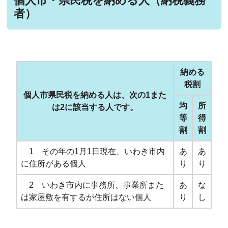
個人市・県民税を納める人（納税義務
者）
納める
税割
個人市県民税を納める人は、次の1また
均
所
は2に該当する人です。
等
得
割
割
1 その年の1月1日現在、いわき市内
あ
あ
に住所がある個人
り
り
2 いわき市内に事務所、事業所また
あ
な
は家屋敷を有するが住所はない個人
り
し