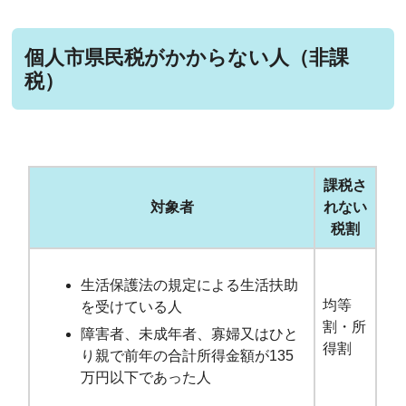
個人市県民税がかからない人（非課
税）
課税さ
対象者
れない
税割
生活保護法の規定による生活扶助
均等
を受けている人
割・所
障害者、未成年者、寡婦又はひと
得割
り親で前年の合計所得金額が135
万円以下であった人