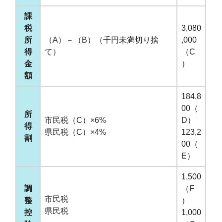
課
税
3,080
所
（A）－（B）（千円未満切り捨
,000
得
て）
（C
金
）
額
184,8
00（
所
市民税（C）×6%
D）
得
県民税（C）×4%
123,2
割
00（
E）
1,500
調
（F
市民税
整
）
県民税
控
1,000