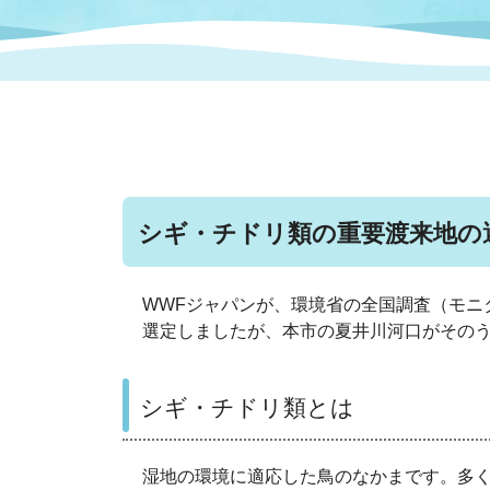
まちづくり
スポーツ
保健・衛生
職員
地域
施設
指定
行政
福祉に関するその他の情報
地域
いわき市女性活躍推進ポータ
いわき市へのアクセス
公売
いわ
市の
雇用
ルサイト
シギ・チドリ類の重要渡来地の
市議会
審議
電子サービス
オー
WWFジャパンが、環境省の全国調査（モニタ
選定しましたが、本市の夏井川河口がそのう
監査委員
農業
シギ・チドリ類とは
ご意見・ご質問
水道
湿地の環境に適応した鳥のなかまです。多