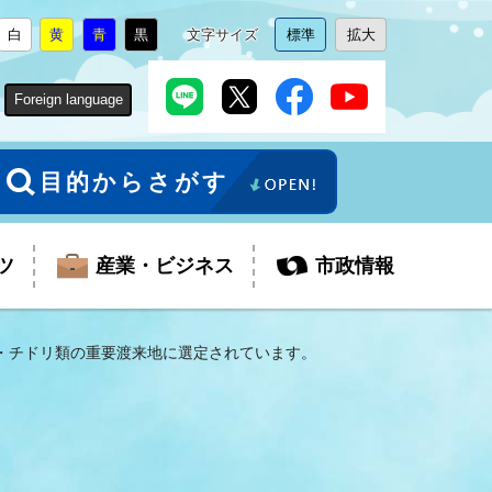
白
黄
青
黒
文字サイズ
標準
拡大
背
に
背
に
背
に
背
に
文
に
文
に
景
変
景
変
景
変
景
変
字
変
字
変
色
更
色
更
色
更
色
更
サ
更
サ
更
Foreign language
を
を
を
を
イ
イ
ズ
ズ
を
を
目的からさがす
ツ
産業・ビジネス
市政情報
・チドリ類の重要渡来地に選定されています。
税金
教育委員会
障がい者福祉
観光スポット
支払・請求
ふるさと寄附金
ごみ・環境
生活保護
芸術
企業支援・起業支援
財政