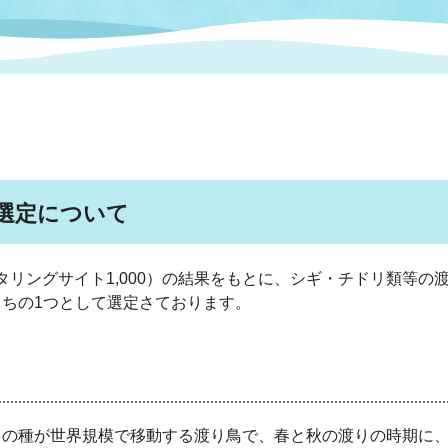
情報
関連情報
管理者
計画
移住・定住
新型コロナウイルス感染
教育旅行
除染事業
行政改革
福祉
設ページ
き市立美術館
制度
監査
・労働
産業
選定について
会など
いわき市広告事業
プンデータ・活用事例
リングサイト1,000）の結果をもとに、シギ・チドリ類等の
ちの1つとして選定さております。
市民意見募集(パブリック
委員会
メント)
局
施設案内
くの種が世界規模で移動する渡り鳥で、春と秋の渡りの時期に