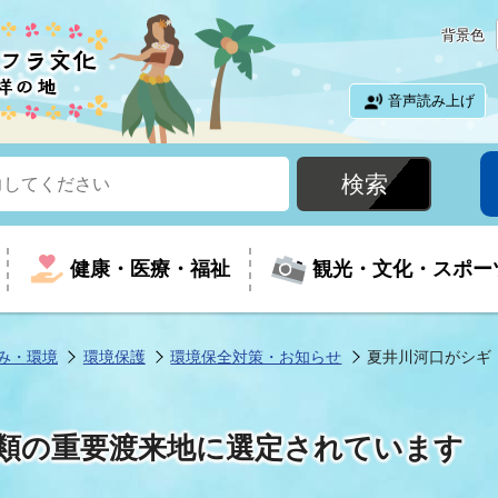
背景色
音声読み上げ
健康・医療・福祉
観光・文化・スポー
み・環境
環境保護
環境保全対策・お知らせ
夏井川河口がシギ
という時に
て
イベントの案内
振興
室
届出・証明
教育
児童福祉
外国人観光客向けページ
廃棄物
フラシティいわき
類の重要渡来地に選定されています
ナンバー
包括ケア(介護予防等)
ルコース
・介護
住まい・生活・相談
福祉事業者向け情報
歴史・文化
都市計画・開発・建築
広聴