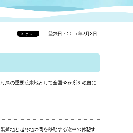
症特
人権・男女共同参画
国際・国内交流
環境法令等に基づく届出
公有財産
医療センター
登録日：2017年2月8日
情報公開・個人情報保護
選挙
選挙管理委員会
渡り鳥の重要渡来地として全国68か所を独自に
コ
市制施行周年関連情報
組織一覧
、繁殖地と越冬地の間を移動する途中の休憩す