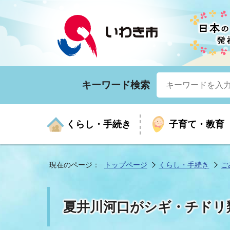
キーワード検索
くらし・手続き
子育て・教育
現在のページ：
トップページ
くらし・手続き
ご
くらしの手続きガイド
生涯学習
医療
お知らせ
入札・契約
市の紹介
いざ
子育
健康
年間
産業
市長
夏井川河口がシギ・チドリ
年金・保険
高齢者福祉・介護
目的から探す
企業立地
市の統計
マイ
地域
モデ
福祉
広報