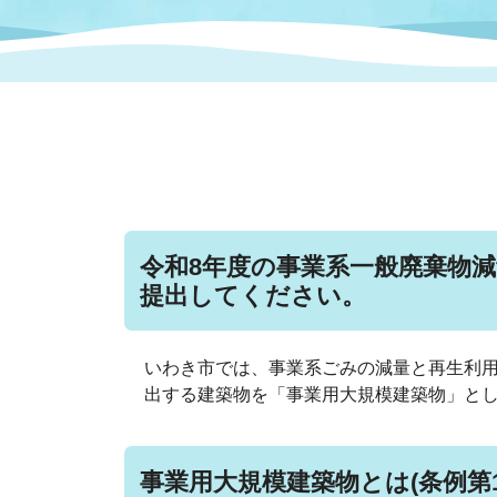
まちづくり
スポーツ
保健・衛生
職員
地域
施設
指定
行政
福祉に関するその他の情報
地域
いわき市女性活躍推進ポータ
いわき市へのアクセス
公売
いわ
市の
雇用
ルサイト
市議会
審議
令和8年度の事業系一般廃棄物減
電子サービス
オー
提出してください。
監査委員
農業
いわき市では、事業系ごみの減量と再生利
出する建築物を「事業用大規模建築物」と
ご意見・ご質問
水道
事業用大規模建築物とは(条例第1