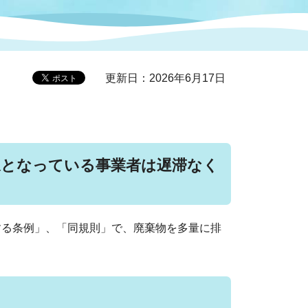
症特
人権・男女共同参画
国際・国内交流
環境法令等に基づく届出
公有財産
医療センター
更新日：2026年6月17日
情報公開・個人情報保護
選挙
選挙管理委員会
対象となっている事業者は遅滞なく
コ
市制施行周年関連情報
する条例」、「同規則」で、廃棄物を多量に排
組織一覧