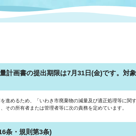
情報
関連情報
管理者
計画
移住・定住
新型コロナウイルス感染
教育旅行
除染事業
行政改革
福祉
設ページ
き市立美術館
制度
監査
・労働
産業
会など
いわき市広告事業
量計画書の提出期限は7月31日(金)です。
プンデータ・活用事例
市民意見募集(パブリック
委員会
用を進めるため、「いわき市廃棄物の減量及び適正処理等に関
メント)
し、その所有者または管理者等に次の責務を定めています。
局
施設案内
6条・規則第3条)