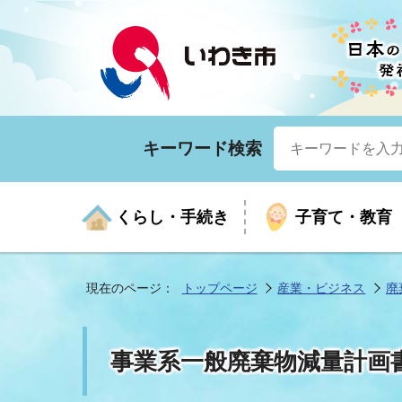
キーワード検索
くらし・手続き
子育て・教育
現在のページ：
トップページ
産業・ビジネス
廃
くらしの手続きガイド
生涯学習
医療
お知らせ
入札・契約
市の紹介
いざ
子育
健康
年間
産業
市長
事業系一般廃棄物減量計画
年金・保険
高齢者福祉・介護
目的から探す
企業立地
市の統計
マイ
地域
モデ
福祉
広報