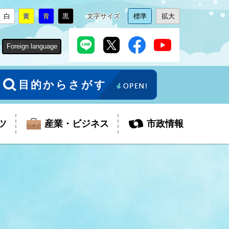
白
黄
青
黒
文字サイズ
標準
拡大
背
に
背
に
背
に
背
に
文
に
文
に
景
変
景
変
景
変
景
変
字
変
字
変
色
更
色
更
色
更
色
更
サ
更
サ
更
Foreign language
を
を
を
を
イ
イ
ズ
ズ
を
を
目的からさがす
ツ
産業・ビジネス
市政情報
税金
教育委員会
障がい者福祉
観光スポット
支払・請求
ふるさと寄附金
ごみ・環境
生活保護
芸術
企業支援・起業支援
財政