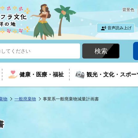
背景色
音声読み上げ
健康・医療・福祉
観光・文化・スポー
棄物
一般廃棄物
事業系一般廃棄物減量計画書
という時に
て
イベントの案内
振興
室
届出・証明
教育
児童福祉
外国人観光客向けページ
廃棄物
フラシティいわき
書
ナンバー
包括ケア(介護予防等)
ルコース
・介護
住まい・生活・相談
福祉事業者向け情報
歴史・文化
都市計画・開発・建築
広聴