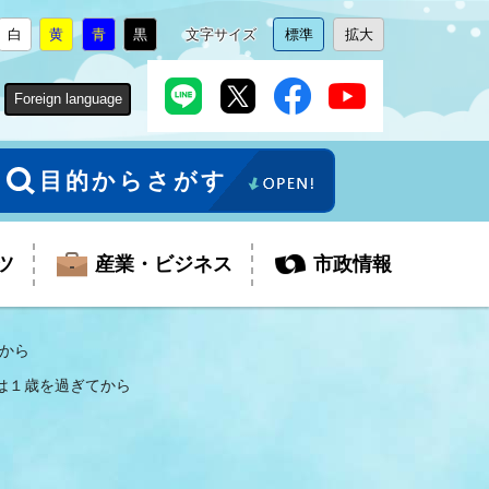
白
黄
青
黒
文字サイズ
標準
拡大
背
に
背
に
背
に
背
に
文
に
文
に
景
変
景
変
景
変
景
変
字
変
字
変
色
更
色
更
色
更
色
更
サ
更
サ
更
Foreign language
を
を
を
を
イ
イ
ズ
ズ
を
を
目的からさがす
ツ
産業・ビジネス
市政情報
から
は１歳を過ぎてから
税金
教育委員会
障がい者福祉
観光スポット
支払・請求
ふるさと寄附金
ごみ・環境
生活保護
芸術
企業支援・起業支援
財政