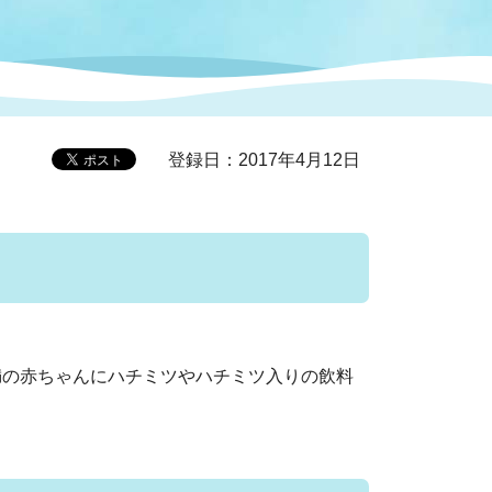
症特
人権・男女共同参画
国際・国内交流
環境法令等に基づく届出
公有財産
医療センター
登録日：2017年4月12日
情報公開・個人情報保護
選挙
選挙管理委員会
コ
市制施行周年関連情報
満の赤ちゃんにハチミツやハチミツ入りの飲料
組織一覧