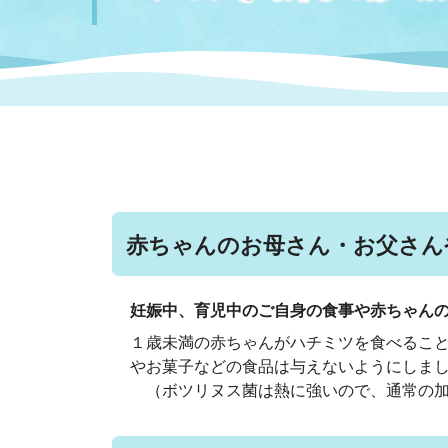
まちづくり
スポーツ
保健・衛生
職員
地域
施設
指定
行政
福祉に関するその他の情報
地域
いわき市女性活躍推進ポータ
いわき市へのアクセス
公売
いわ
市の
雇用
ルサイト
市議会
審議
赤ちゃんのお母さん・お父さん
電子サービス
オー
妊娠中、育児中のご自身の食事や赤ちゃん
監査委員
農業
１歳未満の赤ちゃんがハチミツを食べるこ
やお菓子などの食品は与えないようにしま
（ボツリヌス菌は熱に強いので、通常の加
ご意見・ご質問
水道