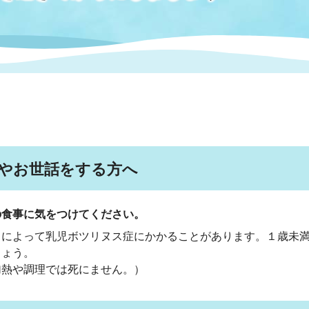
情報
関連情報
管理者
計画
移住・定住
新型コロナウイルス感染
教育旅行
除染事業
行政改革
福祉
設ページ
き市立美術館
制度
監査
・労働
産業
会など
いわき市広告事業
やお世話をする方へ
プンデータ・活用事例
の食事に気をつけてください。
市民意見募集(パブリック
委員会
メント)
とによって乳児ボツリヌス症にかかることがあります。１歳未
しょう。
熱や調理では死にません。）
局
施設案内