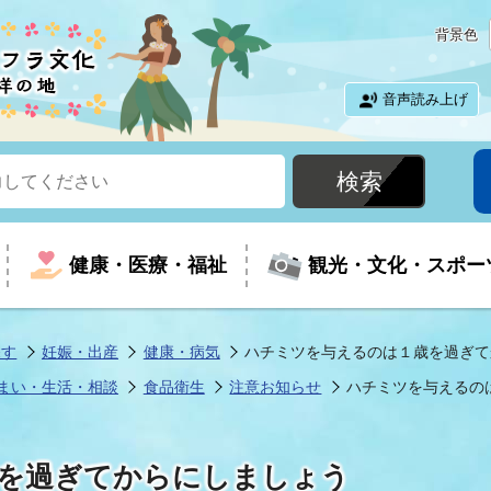
背景色
音声読み上げ
健康・医療・福祉
観光・文化・スポー
探す
妊娠・出産
健康・病気
ハチミツを与えるのは１歳を過ぎて
まい・生活・相談
食品衛生
注意お知らせ
ハチミツを与えるの
という時に
て
イベントの案内
振興
室
届出・証明
教育
児童福祉
外国人観光客向けページ
廃棄物
フラシティいわき
を過ぎてからにしましょう
ナンバー
包括ケア(介護予防等)
ルコース
・介護
住まい・生活・相談
福祉事業者向け情報
歴史・文化
都市計画・開発・建築
広聴