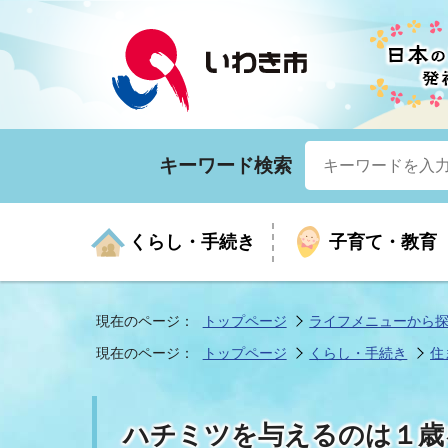
キーワード検索
くらし・手続き
子育て・教育
現在のページ：
トップページ
ライフメニューから
現在のページ：
トップページ
くらし・手続き
住
くらしの手続きガイド
生涯学習
医療
お知らせ
入札・契約
市の紹介
いざ
子育
健康
年間
産業
市長
ハチミツを与えるのは１歳
年金・保険
高齢者福祉・介護
目的から探す
企業立地
市の統計
マイ
地域
モデ
福祉
広報