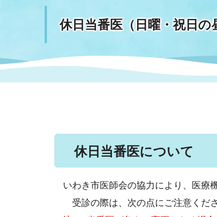
休日当番医（日曜・祝日の
まちづくり
スポーツ
保健・衛生
職員
地域
施設
指定
行政
福祉に関するその他の情報
地域
いわき市女性活躍推進ポータ
いわき市へのアクセス
公売
いわ
市の
雇用
ルサイト
市議会
審議
電子サービス
オー
休日当番医について
監査委員
農業
いわき市医師会の協力により、医療
受診の際は、次の点にご注意くだ
ご意見・ご質問
水道