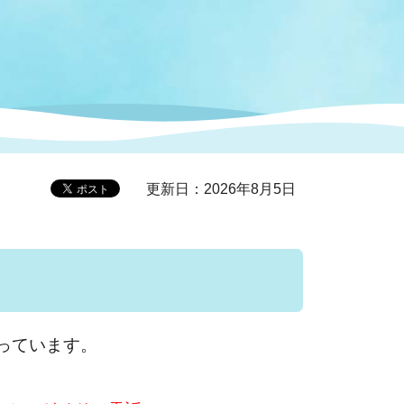
症特
人権・男女共同参画
国際・国内交流
環境法令等に基づく届出
公有財産
医療センター
情報公開・個人情報保護
選挙
更新日：2026年8月5日
選挙管理委員会
コ
市制施行周年関連情報
っています。
組織一覧