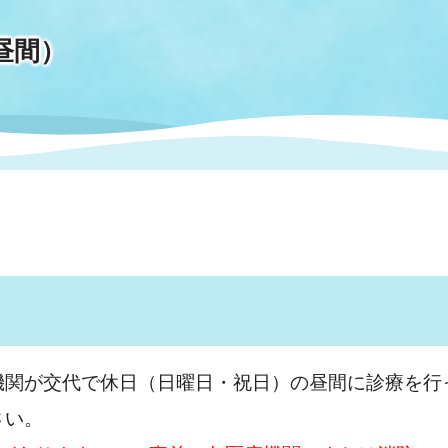
昼間）
情報
関連情報
管理者
計画
移住・定住
新型コロナウイルス感染
教育旅行
除染事業
行政改革
福祉
設ページ
き市立美術館
制度
監査
・労働
産業
会など
いわき市広告事業
プンデータ・活用事例
市民意見募集(パブリック
委員会
メント)
機関が交代で休日（日曜日・祝日）の昼間に診療を行
さい。
局
施設案内