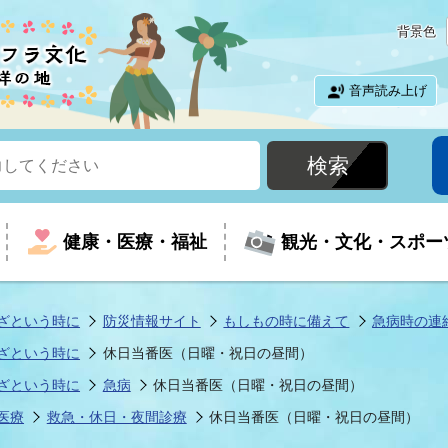
背景色
音声読み上げ
健康・医療・福祉
観光・文化・スポー
ざという時に
防災情報サイト
もしもの時に備えて
急病時の連
ざという時に
休日当番医（日曜・祝日の昼間）
という時に
て
イベントの案内
振興
室
届出・証明
教育
児童福祉
外国人観光客向けページ
廃棄物
フラシティいわき
ざという時に
急病
休日当番医（日曜・祝日の昼間）
医療
救急・休日・夜間診療
休日当番医（日曜・祝日の昼間）
ナンバー
包括ケア(介護予防等)
ルコース
・介護
住まい・生活・相談
福祉事業者向け情報
歴史・文化
都市計画・開発・建築
広聴