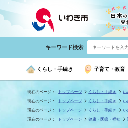
キーワード検索
くらし・手続き
子育て・教育
現在のページ：
トップページ
くらし・手続き
い
現在のページ：
トップページ
くらし・手続き
い
くらしの手続きガイド
生涯学習
医療
お知らせ
入札・契約
市の紹介
いざ
子育
健康
年間
産業
市長
現在のページ：
トップページ
くらし・手続き
い
現在のページ：
トップページ
健康・医療・福祉
年金・保険
高齢者福祉・介護
目的から探す
企業立地
市の統計
マイ
地域
モデ
福祉
広報