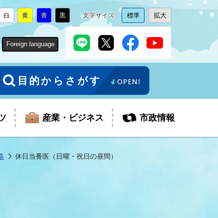
白
黄
青
黒
文字サイズ
標準
拡大
背
に
背
に
背
に
背
に
文
に
文
に
景
変
景
変
景
変
景
変
字
変
字
変
色
更
色
更
色
更
色
更
サ
更
サ
更
Foreign language
を
を
を
を
イ
イ
ズ
ズ
を
を
目的からさがす
ツ
産業・ビジネス
市政情報
絡
休日当番医（日曜・祝日の昼間）
税金
教育委員会
障がい者福祉
観光スポット
支払・請求
ふるさと寄附金
ごみ・環境
生活保護
芸術
企業支援・起業支援
財政