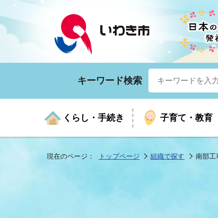
キーワード検索
くらし・手続き
子育て・教育
現在のページ：
トップページ
組織で探す
南部工
くらしの手続きガイド
生涯学習
医療
お知らせ
入札・契約
市の紹介
いざ
子育
健康
年間
産業
市長
年金・保険
高齢者福祉・介護
目的から探す
企業立地
市の統計
マイ
地域
モデ
福祉
広報