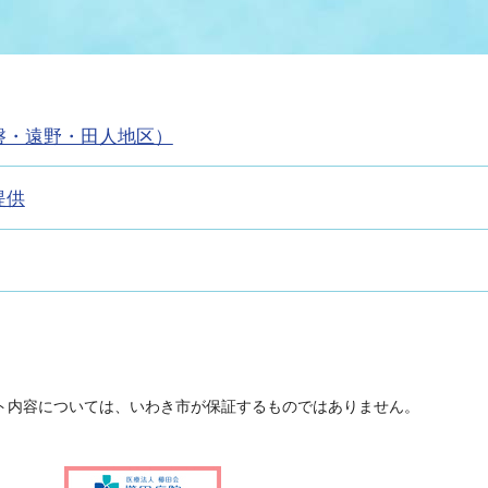
情報
関連情報
管理者
計画
移住・定住
新型コロナウイルス感染
教育旅行
除染事業
行政改革
福祉
設ページ
磐・遠野・田人地区）
き市立美術館
制度
監査
・労働
産業
提供
会など
いわき市広告事業
プンデータ・活用事例
市民意見募集(パブリック
委員会
メント)
ト内容については、いわき市が保証するものではありません。
局
施設案内