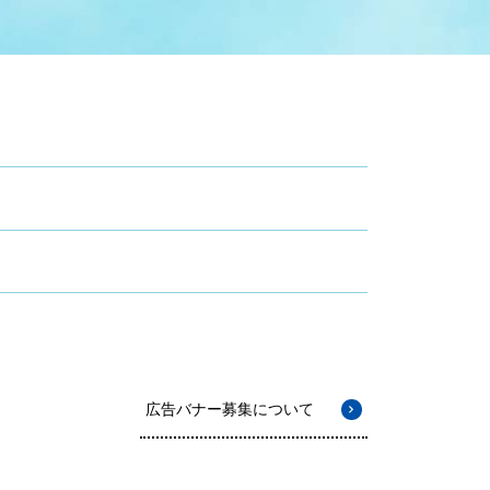
症特
人権・男女共同参画
国際・国内交流
環境法令等に基づく届出
公有財産
医療センター
情報公開・個人情報保護
選挙
選挙管理委員会
コ
市制施行周年関連情報
広告バナー募集について
組織一覧