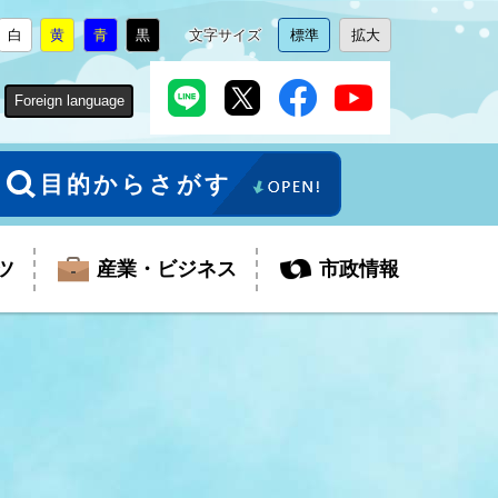
白
黄
青
黒
文字サイズ
標準
拡大
背
に
背
に
背
に
背
に
文
に
文
に
景
変
景
変
景
変
景
変
字
変
字
変
色
更
色
更
色
更
色
更
サ
更
サ
更
Foreign language
を
を
を
を
イ
イ
ズ
ズ
を
を
目的からさがす
ツ
産業・ビジネス
市政情報
税金
教育委員会
障がい者福祉
観光スポット
支払・請求
ふるさと寄附金
ごみ・環境
生活保護
芸術
企業支援・起業支援
財政