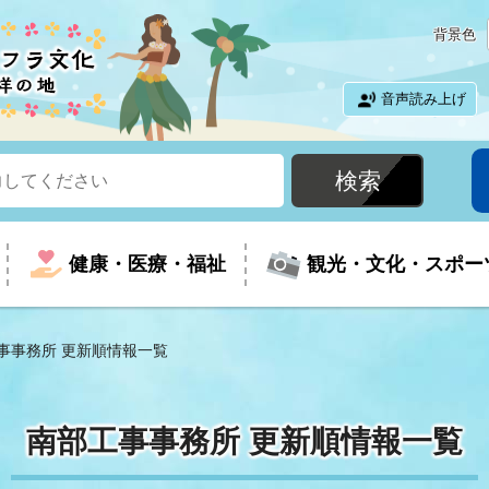
背景色
音声読み上げ
健康・医療・福祉
観光・文化・スポー
事事務所 更新順情報一覧
という時に
て
イベントの案内
振興
室
届出・証明
教育
児童福祉
外国人観光客向けページ
廃棄物
フラシティいわき
南部工事事務所 更新順情報一覧
ナンバー
包括ケア(介護予防等)
ルコース
・介護
住まい・生活・相談
福祉事業者向け情報
歴史・文化
都市計画・開発・建築
広聴