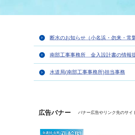
まちづくり
スポーツ
保健・衛生
職員
地域
施設
指定
行政
福祉に関するその他の情報
地域
断水のお知らせ（小名浜・勿来・常
いわき市女性活躍推進ポータ
いわき市へのアクセス
公売
いわ
市の
雇用
ルサイト
南部工事事務所 金入設計書の情報
市議会
審議
水道局(南部工事事務所)担当事務
電子サービス
オー
監査委員
農業
広告バナー
バナー広告やリンク先のサイ
ご意見・ご質問
水道