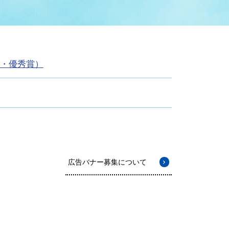
症特
人権・男女共同参画
国際・国内交流
環境法令等に基づく届出
公有財産
医療センター
・優秀賞）
情報公開・個人情報保護
選挙
選挙管理委員会
コ
広告バナー募集について
市制施行周年関連情報
組織一覧