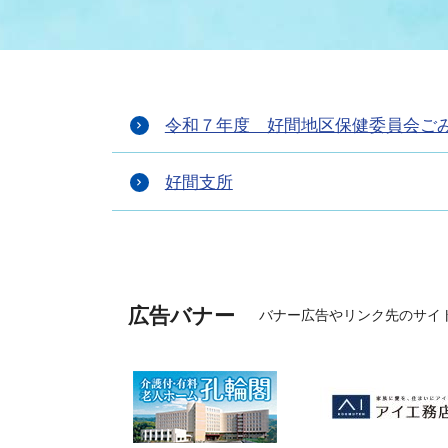
まちづくり
スポーツ
保健・衛生
職員
地域
施設
指定
行政
福祉に関するその他の情報
地域
令和７年度 好間地区保健委員会ご
いわき市女性活躍推進ポータ
いわき市へのアクセス
公売
いわ
市の
雇用
ルサイト
好間支所
市議会
審議
電子サービス
オー
広告バナー
バナー広告やリンク先のサイ
監査委員
農業
ご意見・ご質問
水道