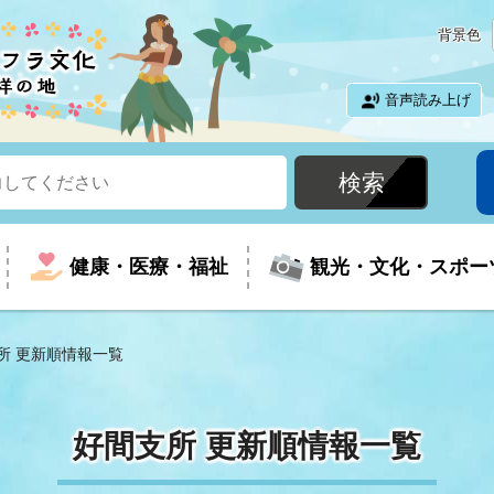
背景色
音声読み上げ
健康・医療・福祉
観光・文化・スポー
所 更新順情報一覧
という時に
て
イベントの案内
振興
室
届出・証明
教育
児童福祉
外国人観光客向けページ
廃棄物
フラシティいわき
好間支所 更新順情報一覧
ナンバー
包括ケア(介護予防等)
ルコース
・介護
住まい・生活・相談
福祉事業者向け情報
歴史・文化
都市計画・開発・建築
広聴