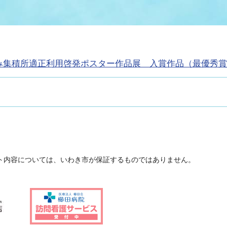
情報
関連情報
管理者
計画
移住・定住
新型コロナウイルス感染
教育旅行
除染事業
行政改革
福祉
設ページ
み集積所適正利用啓発ポスター作品展 入賞作品（最優秀賞
き市立美術館
制度
監査
・労働
産業
会など
いわき市広告事業
プンデータ・活用事例
市民意見募集(パブリック
ト内容については、いわき市が保証するものではありません。
委員会
メント)
局
施設案内