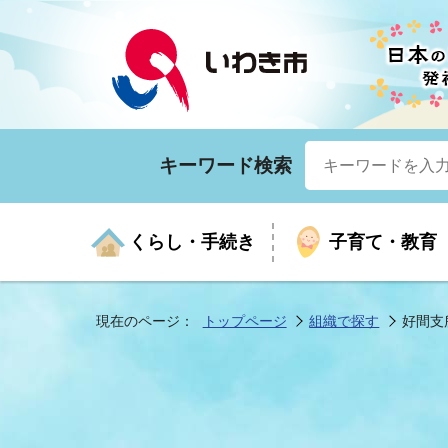
キーワード検索
くらし・手続き
子育て・教育
現在のページ：
トップページ
組織で探す
好間支
くらしの手続きガイド
生涯学習
医療
お知らせ
入札・契約
市の紹介
いざ
子育
健康
年間
産業
市長
年金・保険
高齢者福祉・介護
目的から探す
企業立地
市の統計
マイ
地域
モデ
福祉
広報