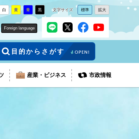
白
黄
青
黒
文字サイズ
標準
拡大
背
に
背
に
背
に
背
に
文
に
文
に
景
変
景
変
景
変
景
変
字
変
字
変
色
更
色
更
色
更
色
更
サ
更
サ
更
Foreign language
を
を
を
を
イ
イ
ズ
ズ
を
を
目的からさがす
ツ
産業・ビジネス
市政情報
税金
教育委員会
障がい者福祉
観光スポット
支払・請求
ふるさと寄附金
ごみ・環境
生活保護
芸術
企業支援・起業支援
財政