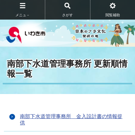
メニュ－
さがす
閲覧補助
南部下水道管理事務所 更新順情
報一覧
南部下水道管理事務所 金入設計書の情報提
供