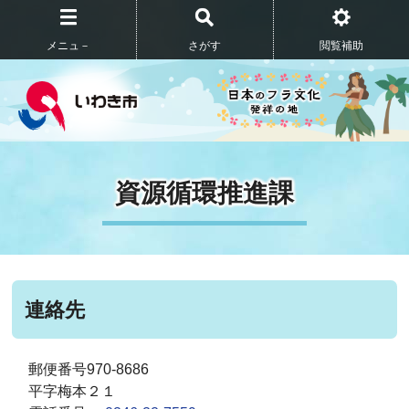
メニュ－
さがす
閲覧補助
資源循環推進課
連絡先
郵便番号970-8686
平字梅本２１