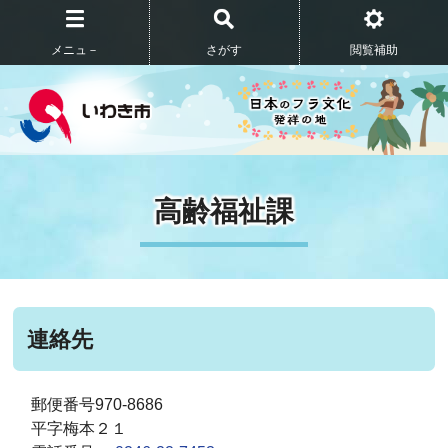
メニュ－
さがす
閲覧補助
高齢福祉課
連絡先
郵便番号970-8686
平字梅本２１