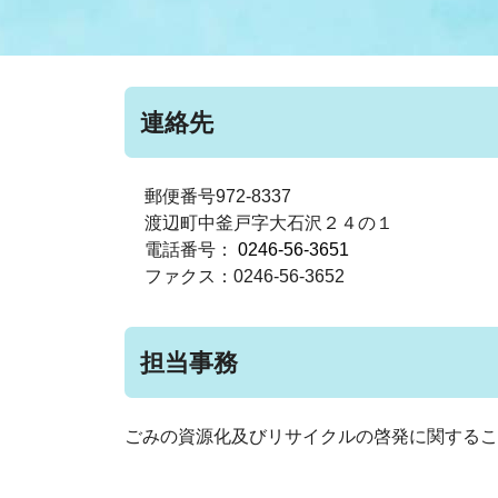
まちづくり
スポーツ
保健・衛生
職員
地域
施設
指定
行政
福祉に関するその他の情報
地域
連絡先
いわき市女性活躍推進ポータ
いわき市へのアクセス
公売
いわ
市の
雇用
ルサイト
郵便番号972-8337
渡辺町中釜戸字大石沢２４の１
電話番号：
0246-56-3651
市議会
審議
ファクス：0246-56-3652
電子サービス
オー
担当事務
監査委員
農業
ごみの資源化及びリサイクルの啓発に関するこ
ご意見・ご質問
水道