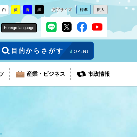
白
黄
青
黒
文字サイズ
標準
拡大
背
に
背
に
背
に
背
に
文
に
文
に
景
変
景
変
景
変
景
変
字
変
字
変
色
更
色
更
色
更
色
更
サ
更
サ
更
Foreign language
を
を
を
を
イ
イ
ズ
ズ
を
を
目的からさがす
ツ
産業・ビジネス
市政情報
税金
教育委員会
障がい者福祉
観光スポット
支払・請求
ふるさと寄附金
ごみ・環境
生活保護
芸術
企業支援・起業支援
財政