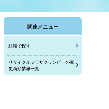
症特
人権・男女共同参画
国際・国内交流
環境法令等に基づく届出
公有財産
医療センター
関連メニュー
情報公開・個人情報保護
選挙
組織で探す
選挙管理委員会
リサイクルプラザクリンピーの家
更新順情報一覧
コ
市制施行周年関連情報
組織一覧