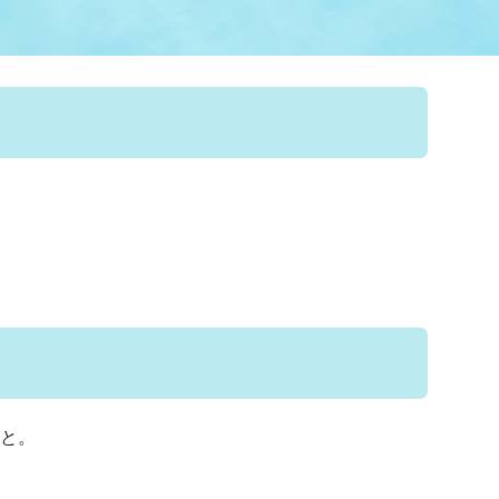
情報
関連情報
管理者
計画
移住・定住
新型コロナウイルス感染
教育旅行
除染事業
行政改革
福祉
設ページ
き市立美術館
制度
監査
・労働
産業
会など
いわき市広告事業
プンデータ・活用事例
市民意見募集(パブリック
委員会
メント)
と。
局
施設案内