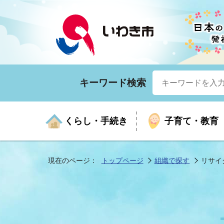
キーワード検索
くらし・手続き
子育て・教育
現在のページ：
トップページ
組織で探す
リサイ
くらしの手続きガイド
生涯学習
医療
お知らせ
入札・契約
市の紹介
いざ
子育
健康
年間
産業
市長
年金・保険
高齢者福祉・介護
目的から探す
企業立地
市の統計
マイ
地域
モデ
福祉
広報