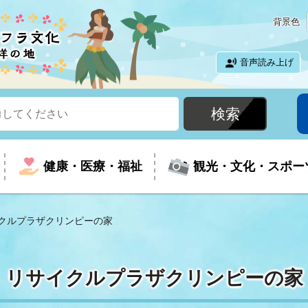
背景色
音声読み上げ
健康・医療・福祉
観光・文化・スポー
クルプラザクリンピーの家
という時に
て
イベントの案内
振興
室
届出・証明
教育
児童福祉
外国人観光客向けページ
廃棄物
フラシティいわき
リサイクルプラザクリンピーの家
ナンバー
包括ケア(介護予防等)
ルコース
・介護
住まい・生活・相談
福祉事業者向け情報
歴史・文化
都市計画・開発・建築
広聴