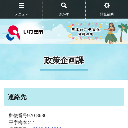
メニュ－
さがす
閲覧補助
政策企画課
連絡先
郵便番号970-8686
平字梅本２１