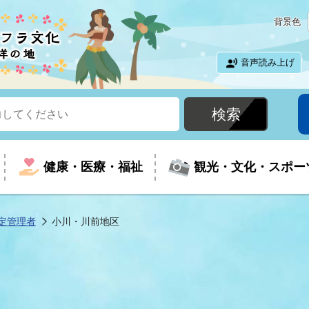
背景色
音声読み上げ
健康・医療・福祉
観光・文化・スポー
定管理者
小川・川前地区
という時に
て
イベントの案内
振興
室
届出・証明
教育
児童福祉
外国人観光客向けページ
廃棄物
フラシティいわき
ナンバー
包括ケア(介護予防等)
ルコース
・介護
住まい・生活・相談
福祉事業者向け情報
歴史・文化
都市計画・開発・建築
広聴