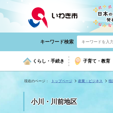
キーワード検索
くらし・手続き
子育て・教育
現在のページ：
トップページ
産業・ビジネス
指
くらしの手続きガイド
生涯学習
医療
お知らせ
入札・契約
市の紹介
いざ
子育
健康
年間
産業
市長
小川・川前地区
年金・保険
高齢者福祉・介護
目的から探す
企業立地
市の統計
マイ
地域
モデ
福祉
広報