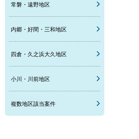
常磐・遠野地区
内郷・好間・三和地区
四倉・久之浜大久地区
小川・川前地区
複数地区該当案件