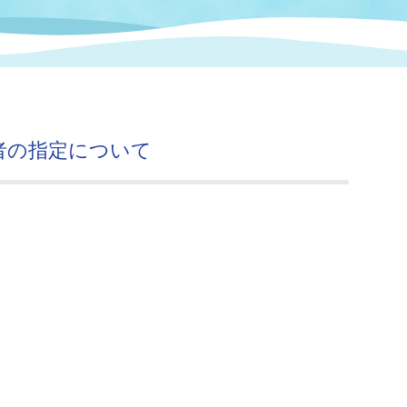
情報
関連情報
管理者
計画
移住・定住
新型コロナウイルス感染
教育旅行
除染事業
行政改革
福祉
設ページ
き市立美術館
制度
監査
者の指定について
・労働
産業
会など
いわき市広告事業
プンデータ・活用事例
市民意見募集(パブリック
委員会
メント)
局
施設案内