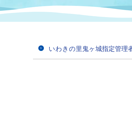
まちづくり
スポーツ
保健・衛生
職員
地域
施設
指定
行政
福祉に関するその他の情報
地域
いわき市女性活躍推進ポータ
いわき市へのアクセス
公売
いわ
市の
いわきの里鬼ヶ城指定管理
雇用
ルサイト
市議会
審議
電子サービス
オー
監査委員
農業
ご意見・ご質問
水道