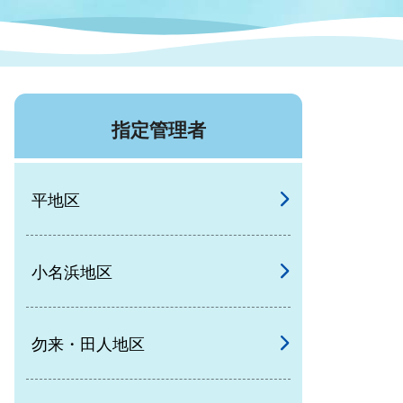
症特
人権・男女共同参画
国際・国内交流
環境法令等に基づく届出
公有財産
医療センター
指定管理者
情報公開・個人情報保護
選挙
平地区
選挙管理委員会
小名浜地区
コ
市制施行周年関連情報
勿来・田人地区
組織一覧