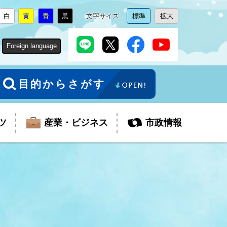
白
黄
青
黒
文字サイズ
標準
拡大
背
に
背
に
背
に
背
に
文
に
文
に
景
変
景
変
景
変
景
変
字
変
字
変
色
更
色
更
色
更
色
更
サ
更
サ
更
Foreign language
を
を
を
を
イ
イ
ズ
ズ
を
を
目的からさがす
ツ
産業・ビジネス
市政情報
税金
教育委員会
障がい者福祉
観光スポット
支払・請求
ふるさと寄附金
ごみ・環境
生活保護
芸術
企業支援・起業支援
財政