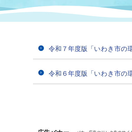
まちづくり
スポーツ
保健・衛生
職員
地域
施設
指定
行政
福祉に関するその他の情報
地域
いわき市女性活躍推進ポータ
いわき市へのアクセス
公売
いわ
市の
令和７年度版「いわき市の
雇用
ルサイト
市議会
審議
令和６年度版「いわき市の
電子サービス
オー
監査委員
農業
ご意見・ご質問
水道