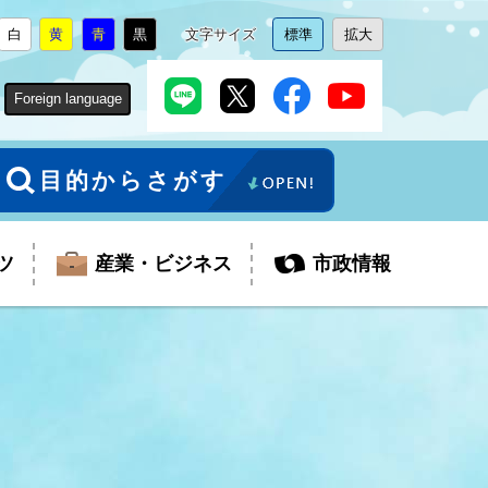
白
黄
青
黒
文字サイズ
標準
拡大
背
に
背
に
背
に
背
に
文
に
文
に
景
変
景
変
景
変
景
変
字
変
字
変
色
更
色
更
色
更
色
更
サ
更
サ
更
Foreign language
を
を
を
を
イ
イ
ズ
ズ
を
を
目的からさがす
ツ
産業・ビジネス
市政情報
税金
教育委員会
障がい者福祉
観光スポット
支払・請求
ふるさと寄附金
ごみ・環境
生活保護
芸術
企業支援・起業支援
財政