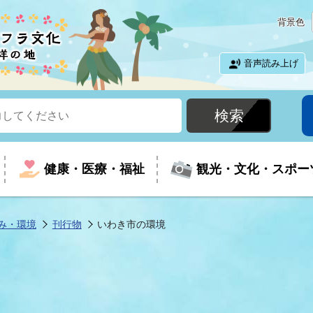
背景色
音声読み上げ
健康・医療・福祉
観光・文化・スポー
み・環境
刊行物
いわき市の環境
という時に
て
イベントの案内
振興
室
届出・証明
教育
児童福祉
外国人観光客向けページ
廃棄物
フラシティいわき
ナンバー
包括ケア(介護予防等)
ルコース
・介護
住まい・生活・相談
福祉事業者向け情報
歴史・文化
都市計画・開発・建築
広聴