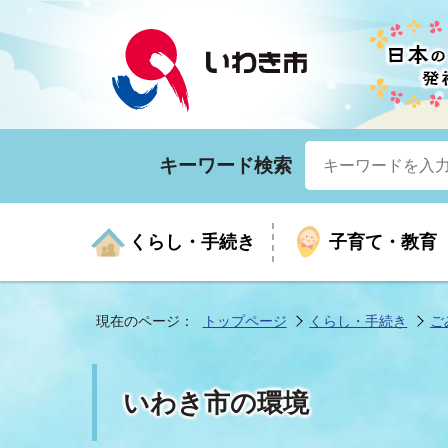
キーワード検索
くらし・手続き
子育て・教育
現在のページ：
トップページ
くらし・手続き
ご
くらしの手続きガイド
生涯学習
医療
お知らせ
入札・契約
市の紹介
いざ
子育
健康
年間
産業
市長
いわき市の環境
年金・保険
高齢者福祉・介護
目的から探す
企業立地
市の統計
マイ
地域
モデ
福祉
広報