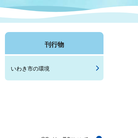
症特
人権・男女共同参画
国際・国内交流
環境法令等に基づく届出
公有財産
医療センター
刊行物
情報公開・個人情報保護
選挙
いわき市の環境
選挙管理委員会
コ
市制施行周年関連情報
組織一覧