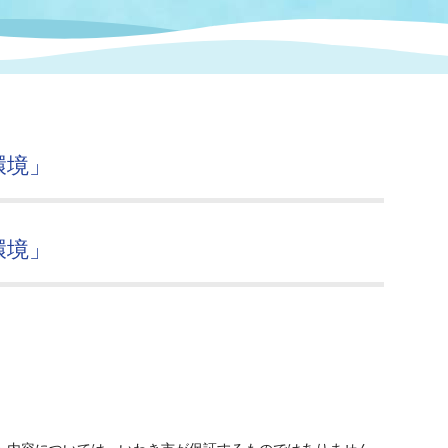
情報
関連情報
管理者
計画
移住・定住
新型コロナウイルス感染
教育旅行
除染事業
行政改革
福祉
設ページ
き市立美術館
制度
監査
環境」
・労働
産業
会など
いわき市広告事業
環境」
プンデータ・活用事例
市民意見募集(パブリック
委員会
メント)
局
施設案内