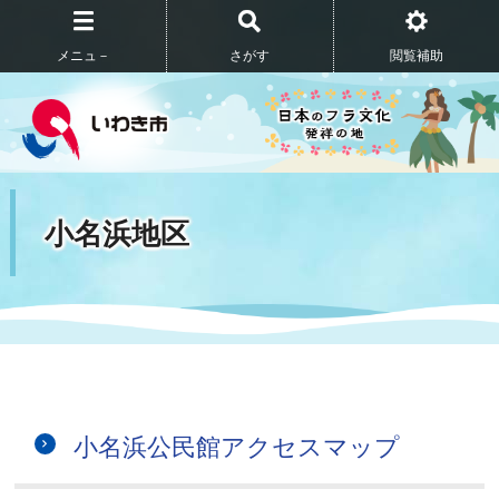
メニュ－
さがす
閲覧補助
小名浜地区
小名浜公民館アクセスマップ