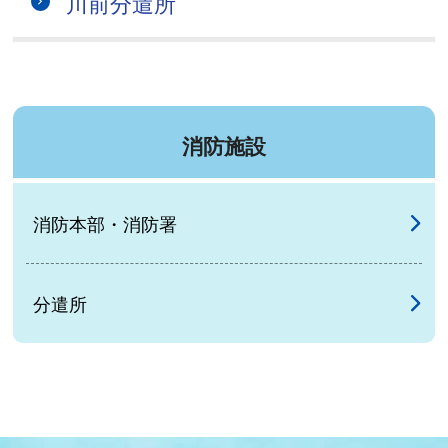
川前分遣所
消防施設
消防本部・消防署
分遣所