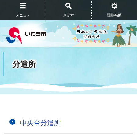
メニュ－
さがす
閲覧補助
分遣所
中央台分遣所