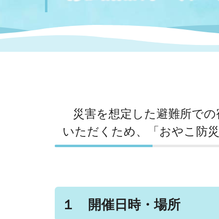
まちづくり
スポーツ
保健・衛生
職員
地域
施設
指定
行政
福祉に関するその他の情報
地域
いわき市女性活躍推進ポータ
いわき市へのアクセス
公売
いわ
市の
雇用
ルサイト
災害を想定した避難所での
市議会
審議
電子サービス
オー
いただくため、「おやこ防
監査委員
農業
１ 開催日時・場所
ご意見・ご質問
水道