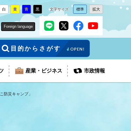
白
黄
青
黒
文字サイズ
標準
拡大
背
に
背
に
背
に
背
に
文
に
文
に
景
変
景
変
景
変
景
変
字
変
字
変
色
更
色
更
色
更
色
更
サ
更
サ
更
Foreign language
を
を
を
を
イ
イ
ズ
ズ
を
を
目的からさがす
ツ
産業・ビジネス
市政情報
こ防災キャンプ」
税金
教育委員会
障がい者福祉
観光スポット
支払・請求
ふるさと寄附金
ごみ・環境
生活保護
芸術
企業支援・起業支援
財政