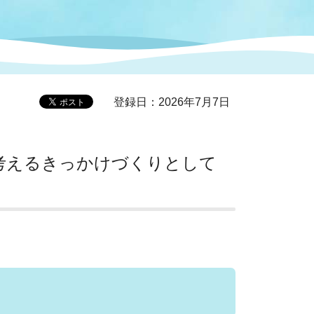
症特
人権・男女共同参画
国際・国内交流
環境法令等に基づく届出
公有財産
医療センター
登録日：2026年7月7日
情報公開・個人情報保護
選挙
考えるきっかけづくりとして
選挙管理委員会
コ
市制施行周年関連情報
組織一覧