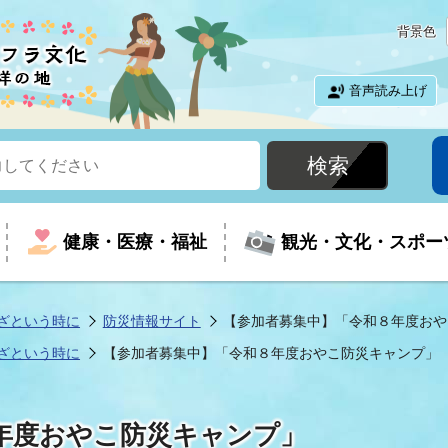
背景色
音声読み上げ
健康・医療・福祉
観光・文化・スポー
ざという時に
防災情報サイト
【参加者募集中】「令和８年度おや
ざという時に
【参加者募集中】「令和８年度おやこ防災キャンプ」
という時に
て
イベントの案内
振興
室
届出・証明
教育
児童福祉
外国人観光客向けページ
廃棄物
フラシティいわき
年度おやこ防災キャンプ」
ナンバー
包括ケア(介護予防等)
ルコース
・介護
住まい・生活・相談
福祉事業者向け情報
歴史・文化
都市計画・開発・建築
広聴