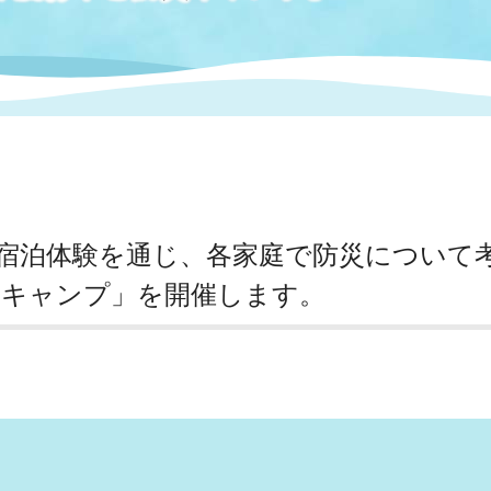
情報
関連情報
管理者
計画
移住・定住
新型コロナウイルス感染
教育旅行
除染事業
行政改革
福祉
設ページ
き市立美術館
制度
監査
・労働
産業
宿泊体験を通じ、各家庭で防災について
会など
いわき市広告事業
プンデータ・活用事例
災キャンプ」を開催します。
市民意見募集(パブリック
委員会
メント)
局
施設案内