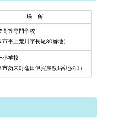
場 所
業高等専門学校
き市平上荒川字長尾30番地）
一小学校
き市勿来町窪田伊賀屋敷1番地の1）