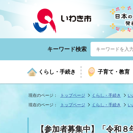
キーワード検索
くらし・手続き
子育て・教育
現在のページ：
トップページ
くらし・手続き
い
現在のページ：
トップページ
くらし・手続き
い
くらしの手続きガイド
生涯学習
医療
お知らせ
入札・契約
市の紹介
いざ
子育
健康
年間
産業
市長
【参加者募集中】「令和８
年金・保険
高齢者福祉・介護
目的から探す
企業立地
市の統計
マイ
地域
モデ
福祉
広報