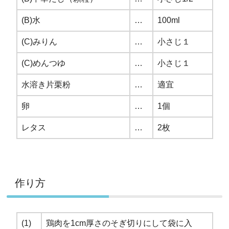
(B)水
…
100ml
(C)みりん
…
小さじ１
(C)めんつゆ
…
小さじ１
水溶き片栗粉
…
適宜
卵
…
1個
レタス
…
2枚
作り方
(1)
鶏肉を1cm厚さのそぎ切りにして袋に入