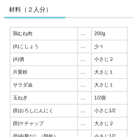
材料（２人分）
鶏むね肉
…
200g
(A)こしょう
…
少々
(A)酒
…
小さじ２
片栗粉
…
大さじ１
サラダ油
…
大さじ１
玉ねぎ
…
1/2個
(B)おろしにんにく
…
小さじ1/2
(B)ケチャップ
…
大さじ２
(B)中華だし（顆粒）
…
小さじ1/2