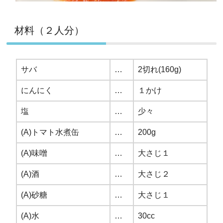
材料（２人分）
サバ
…
2切れ(160g)
にんにく
…
１かけ
塩
…
少々
(A)トマト水煮缶
…
200g
(A)味噌
…
大さじ１
(A)酒
…
大さじ２
(A)砂糖
…
大さじ１
(A)水
…
30cc