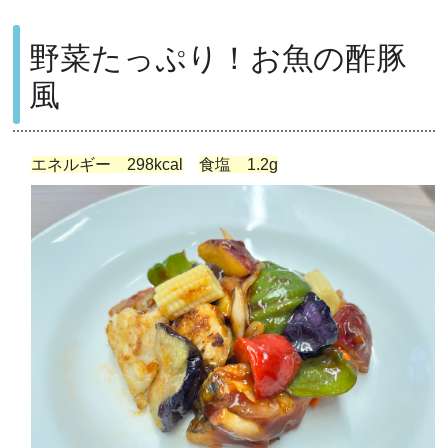
野菜たっぷり！お魚の酢豚
風
エネルギー 298kcal
食塩 1.2g