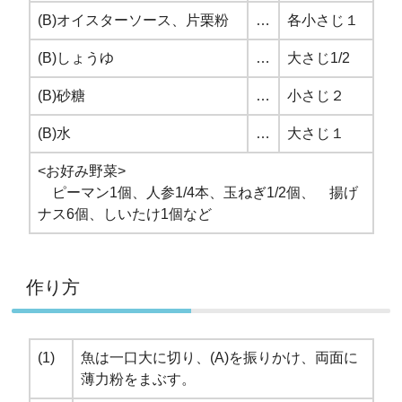
(B)オイスターソース、片栗粉
…
各小さじ１
(B)しょうゆ
…
大さじ1/2
(B)砂糖
…
小さじ２
(B)水
…
大さじ１
<お好み野菜>
ピーマン1個、人参1/4本、玉ねぎ1/2個、 揚げ
ナス6個、しいたけ1個など
作り方
(1)
魚は一口大に切り、(A)を振りかけ、両面に
薄力粉をまぶす。