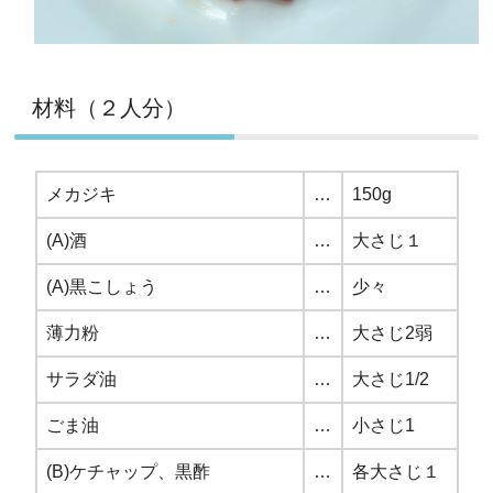
材料（２人分）
メカジキ
…
150g
(A)酒
…
大さじ１
(A)黒こしょう
…
少々
薄力粉
…
大さじ2弱
サラダ油
…
大さじ1/2
ごま油
…
小さじ1
(B)ケチャップ、黒酢
…
各大さじ１