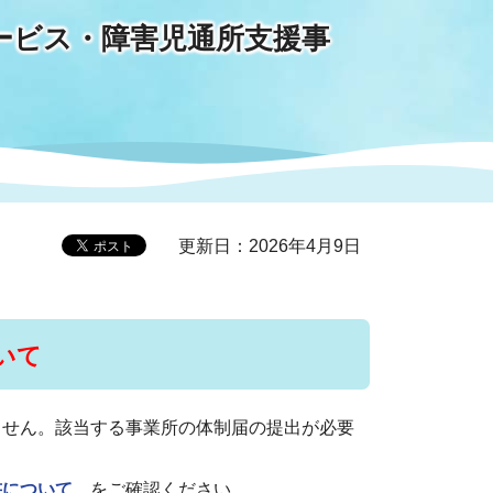
ービス・障害児通所支援事
症特
人権・男女共同参画
国際・国内交流
環境法令等に基づく届出
公有財産
医療センター
情報公開・個人情報保護
選挙
更新日：2026年4月9日
選挙管理委員会
コ
いて
市制施行周年関連情報
ません。該当する事業所の体制届の提出が必要
組織一覧
書について
をご確認ください。