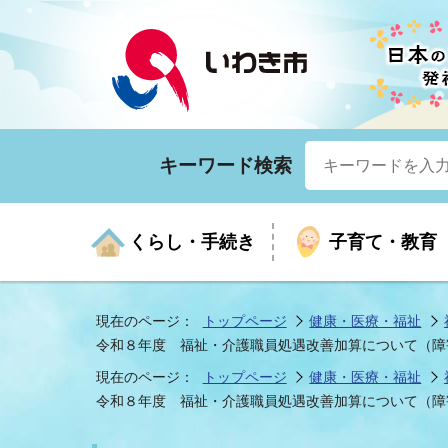
キーワード検索
くらし・手続き
子育て・教育
現在のページ：
トップページ
健康・医療・福祉
令和８年度 福祉・介護職員処遇改善加算について（障
くらしの手続きガイド
生涯学習
医療
お知らせ
入札・契約
市の紹介
いざ
子育
健康
年間
産業
市長
現在のページ：
トップページ
健康・医療・福祉
令和８年度 福祉・介護職員処遇改善加算について（障
年金・保険
高齢者福祉・介護
目的から探す
企業立地
市の統計
マイ
地域
モデ
福祉
広報