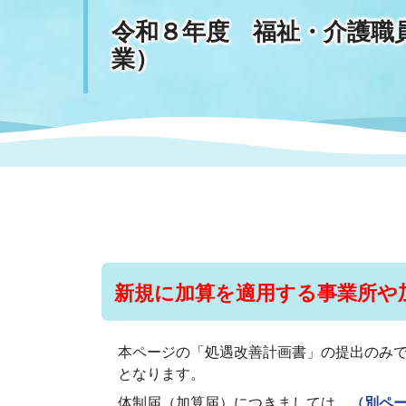
令和８年度 福祉・介護職
業）
まちづくり
スポーツ
保健・衛生
職員
地域
施設
指定
行政
福祉に関するその他の情報
地域
いわき市女性活躍推進ポータ
いわき市へのアクセス
公売
いわ
市の
雇用
ルサイト
市議会
審議
電子サービス
オー
新規に加算を適用する事業所や
監査委員
農業
本ページの「処遇改善計画書」の提出のみ
となります。
ご意見・ご質問
水道
体制届（加算届）につきましては、
（別ペ