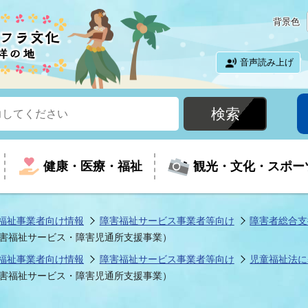
背景色
音声読み上げ
健康・医療・福祉
観光・文化・スポー
福祉事業者向け情報
障害福祉サービス事業者等向け
障害者総合支
害福祉サービス・障害児通所支援事業）
という時に
て
イベントの案内
振興
室
届出・証明
教育
児童福祉
外国人観光客向けページ
廃棄物
フラシティいわき
福祉事業者向け情報
障害福祉サービス事業者等向け
児童福祉法に
害福祉サービス・障害児通所支援事業）
ナンバー
包括ケア(介護予防等)
ルコース
・介護
住まい・生活・相談
福祉事業者向け情報
歴史・文化
都市計画・開発・建築
広聴