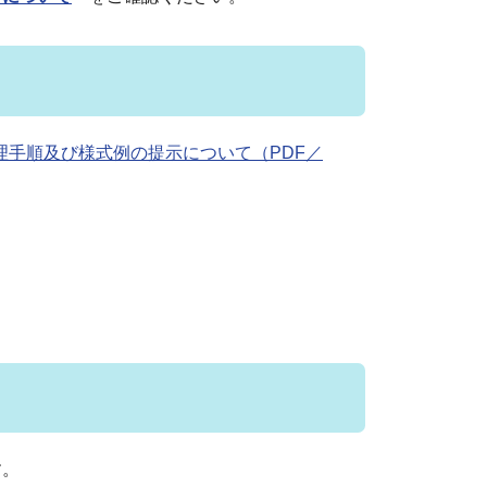
手順及び様式例の提示について（PDF／
す。