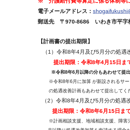
※ 介護給付費等算定に係る体制等
電子メールアドレス：
s
hogaifukushi@
郵送先
〒970-8686 いわき市
【計画書の提出期限】
（1）令和8年4月及び5月分の処
提出期限：令和8年4月15日ま
※令和8年6月以降の分もあわせて提出
※令和8年6月に加算 が新設されるサービ
の処遇改善計画もあわせて提出してくだ
（2）令和8年4月及び5月分の処
提出期限：令和8年6月15日ま
※計画相談支援、地域相談支援、障害児相談