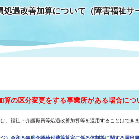
員処遇改善加算について（障害福祉サ
情報
関連情報
管理者
計画
移住・定住
新型コロナウイルス感染
教育旅行
除染事業
行政改革
福祉
設ページ
き市立美術館
制度
監査
・労働
産業
会など
いわき市広告事業
プンデータ・活用事例
市民意見募集(パブリック
加算の区分変更をする事業所がある場合につ
委員会
メント)
では、福祉・介護職員等処遇改善加算等を適用することはでき
局
施設案内
ージ）令和８年度介護給付費等算定に係る体制等に関する届出