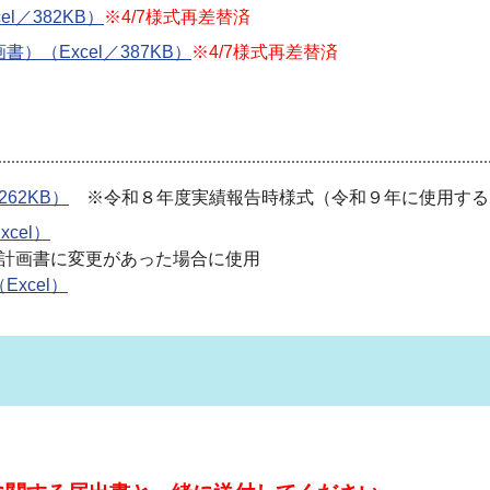
l／382KB）
※4/7様式再差替済
（Excel／387KB）
※4/7様式再差替済
62KB）
※令和８年度実績報告時様式（令和９年に使用する
cel）
画書に変更があった場合に使用
xcel）