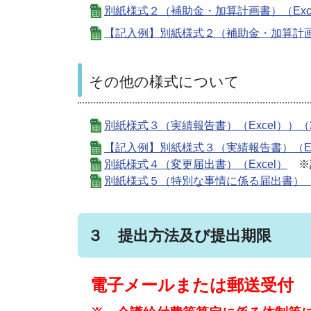
別紙様式２（補助金・加算計画書）（Exce
【記入例】別紙様式２（補助金・加算計画書）
その他の様式について
別紙様式３（実績報告書）（Excel））（2
【記入例】別紙様式３（実績報告書）（Ex
別紙様式４（変更届出書）（Excel）
※計
別紙様式５（特別な事情に係る届出書）（E
３ 提出方法及び提出期限
電子メールまたは郵送受付