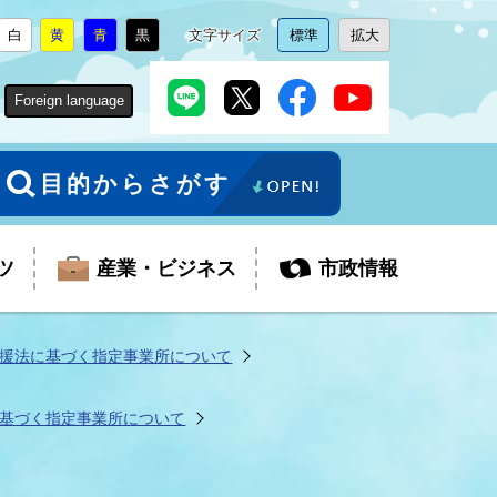
白
黄
青
黒
文字サイズ
標準
拡大
背
に
背
に
背
に
背
に
文
に
文
に
景
変
景
変
景
変
景
変
字
変
字
変
色
更
色
更
色
更
色
更
サ
更
サ
更
Foreign language
を
を
を
を
イ
イ
ズ
ズ
を
を
目的からさがす
ツ
産業・ビジネス
市政情報
援法に基づく指定事業所について
税金
教育委員会
障がい者福祉
観光スポット
支払・請求
ふるさと寄附金
基づく指定事業所について
ごみ・環境
生活保護
芸術
企業支援・起業支援
財政