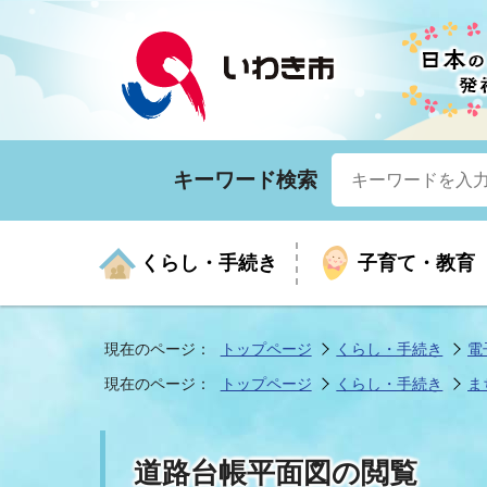
キーワード検索
くらし・手続き
子育て・教育
現在のページ：
トップページ
くらし・手続き
電
現在のページ：
トップページ
くらし・手続き
ま
くらしの手続きガイド
生涯学習
医療
お知らせ
入札・契約
市の紹介
いざ
子育
健康
年間
産業
市長
道路台帳平面図の閲覧
年金・保険
高齢者福祉・介護
目的から探す
企業立地
市の統計
マイ
地域
モデ
福祉
広報