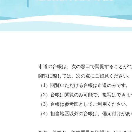
まちづくり
スポーツ
保健・衛生
職員
地域
施設
指定
行政
福祉に関するその他の情報
地域
いわき市女性活躍推進ポータ
いわき市へのアクセス
公売
いわ
市の
雇用
ルサイト
市道の台帳は、次の窓口で閲覧することが
市議会
審議
電子サービス
オー
閲覧に際しては、次の点にご留意ください
（1）閲覧いただける台帳は市道のみです。
（2）台帳は閲覧のみ可能で、複写はできま
監査委員
農業
（3）台帳は参考図としてご利用ください。
（4）担当地区以外の台帳は、備え付けがあ
ご意見・ご質問
水道