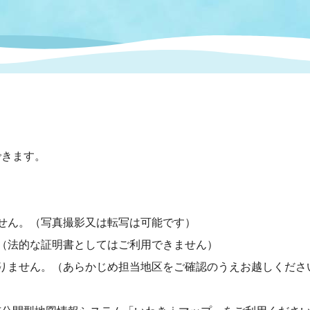
情報
関連情報
管理者
計画
移住・定住
新型コロナウイルス感染
教育旅行
除染事業
行政改革
福祉
設ページ
き市立美術館
制度
監査
・労働
産業
できます。
会など
いわき市広告事業
プンデータ・活用事例
。
市民意見募集(パブリック
せん。（写真撮影又は転写は可能です）
委員会
メント)
（法的な証明書としてはご利用できません）
りません。（あらかじめ担当地区をご確認のうえお越しくださ
局
施設案内