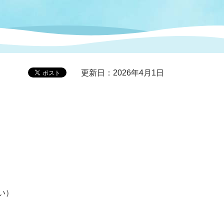
症特
人権・男女共同参画
国際・国内交流
環境法令等に基づく届出
公有財産
医療センター
更新日：2026年4月1日
情報公開・個人情報保護
選挙
選挙管理委員会
コ
市制施行周年関連情報
い）
組織一覧