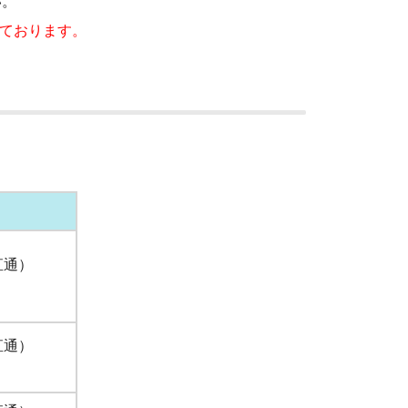
い。
めております。
（直通）
（直通）