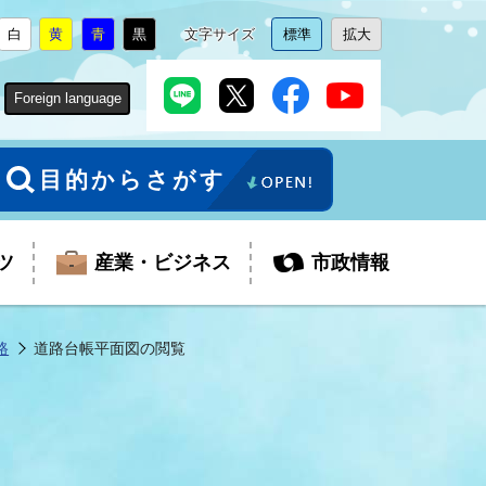
白
黄
青
黒
文字サイズ
標準
拡大
背
に
背
に
背
に
背
に
文
に
文
に
景
変
景
変
景
変
景
変
字
変
字
変
色
更
色
更
色
更
色
更
サ
更
サ
更
Foreign language
を
を
を
を
イ
イ
ズ
ズ
を
を
目的からさがす
ツ
産業・ビジネス
市政情報
路
道路台帳平面図の閲覧
税金
教育委員会
障がい者福祉
観光スポット
支払・請求
ふるさと寄附金
ごみ・環境
生活保護
芸術
企業支援・起業支援
財政