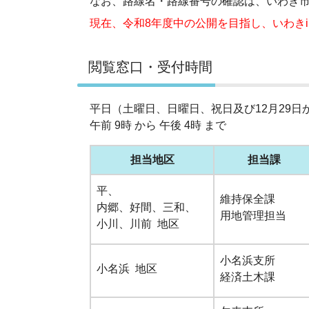
なお、路線名・路線番号の確認は、いわき
現在、令和8年度中の公開を目指し、いわき
閲覧窓口・受付時間
平日（土曜日、日曜日、祝日及び12月29日
午前 9時 から 午後 4時 まで
担当地区
担当課
平、
維持保全課
内郷、好間、三和、
用地管理担当
小川、川前 地区
小名浜支所
小名浜 地区
経済土木課