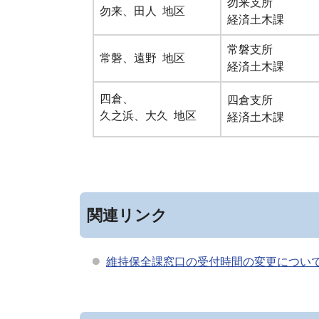
勿来支所
勿来、田人 地区
経済土木課
常磐支所
常磐、遠野 地区
経済土木課
四倉、
四倉支所
久之浜、大久 地区
経済土木課
関連リンク
維持保全課窓口の受付時間の変更につい