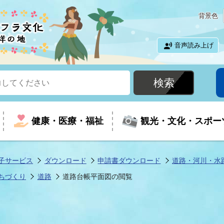
背景色
音声読み上げ
健康・医療・福祉
観光・文化・スポー
子サービス
ダウンロード
申請書ダウンロード
道路・河川・水
ちづくり
道路
道路台帳平面図の閲覧
という時に
て
イベントの案内
振興
室
届出・証明
教育
児童福祉
外国人観光客向けページ
廃棄物
フラシティいわき
ナンバー
包括ケア(介護予防等)
ルコース
・介護
住まい・生活・相談
福祉事業者向け情報
歴史・文化
都市計画・開発・建築
広聴