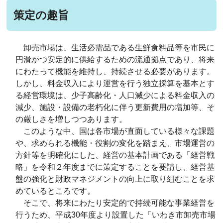
策定の趣旨
卸売市場は、生活必需品である生鮮食料品等を市民に
円滑かつ安定的に供給するための流通拠点であり、将来
にわたって機能を維持し、持続させる必要があります。
しかし、料金収入により運営を行う独立採算を基本とす
る経営環境は、少子高齢化・人口減少による料金収入の
減少、施設・設備の老朽化に伴う更新費用の増加等、そ
の厳しさを増しつつあります。
このような中、国は各市場が直面している様々な課題
や、求められる機能・役割の変化を踏まえ、市場運営の
方針等を明確化にした、経営の基本計画である「経営戦
略」を令和２年度までに策定することを要請し、経営基
盤の強化と財政マネジメントの向上に取り組むことを求
めているところです。
そこで、将来にわたり安定的で持続可能な事業経営を
行うため、平成30年度より設置した「いわき市卸売市場