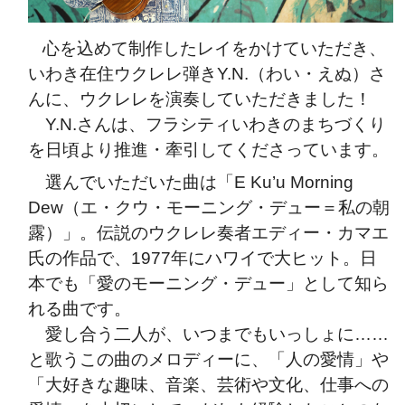
心を込めて制作したレイをかけていただき、
いわき在住ウクレレ弾きY.N.（わい・えぬ）さ
んに、ウクレレを演奏していただきました！
Y.N.さんは、フラシティいわきのまちづくり
を日頃より推進・牽引してくださっています。
選んでいただいた曲は「E Ku’u Morning
Dew（エ・クウ・モーニング・デュー＝私の朝
露）」。伝説のウクレレ奏者エディー・カマエ
氏の作品で、1977年にハワイで大ヒット。日
本でも「愛のモーニング・デュー」として知ら
れる曲です。
愛し合う二人が、いつまでもいっしょに……
と歌うこの曲のメロディーに、「人の愛情」や
「大好きな趣味、音楽、芸術や文化、仕事への