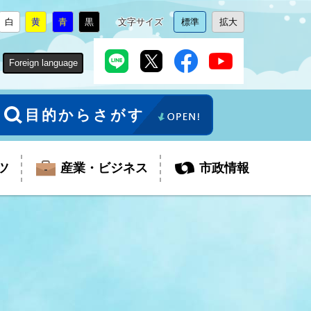
白
黄
青
黒
文字サイズ
標準
拡大
背
に
背
に
背
に
背
に
文
に
文
に
景
変
景
変
景
変
景
変
字
変
字
変
色
更
色
更
色
更
色
更
サ
更
サ
更
Foreign language
を
を
を
を
イ
イ
ズ
ズ
を
を
目的からさがす
ツ
産業・ビジネス
市政情報
税金
教育委員会
障がい者福祉
観光スポット
支払・請求
ふるさと寄附金
ごみ・環境
生活保護
芸術
企業支援・起業支援
財政