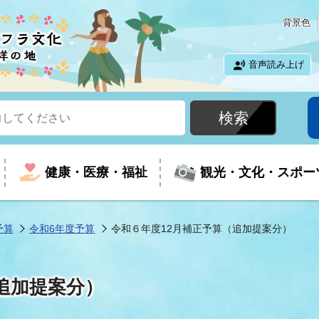
背景色
音声読み上げ
健康・医療・福祉
観光・文化・スポー
予算
令和6年度予算
令和６年度12月補正予算（追加提案分）
という時に
て
イベントの案内
振興
室
届出・証明
教育
児童福祉
外国人観光客向けページ
廃棄物
フラシティいわき
追加提案分）
ナンバー
包括ケア(介護予防等)
ルコース
・介護
住まい・生活・相談
福祉事業者向け情報
歴史・文化
都市計画・開発・建築
広聴