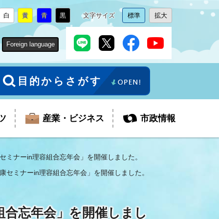
白
黄
青
黒
文字サイズ
標準
拡大
背
に
背
に
背
に
背
に
文
に
文
に
景
変
景
変
景
変
景
変
字
変
字
変
色
更
色
更
色
更
色
更
サ
更
サ
更
Foreign language
を
を
を
を
イ
イ
ズ
ズ
を
を
目的からさがす
ツ
産業・ビジネス
市政情報
セミナーin理容組合忘年会」を開催しました。
康セミナーin理容組合忘年会」を開催しました。
税金
教育委員会
障がい者福祉
観光スポット
支払・請求
ふるさと寄附金
組合忘年会」を開催しまし
ごみ・環境
生活保護
芸術
企業支援・起業支援
財政