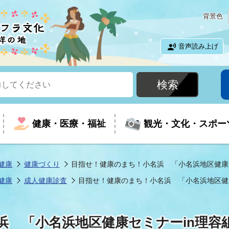
背景色
音声読み上げ
健康・医療・福祉
観光・文化・スポー
健康
健康づくり
目指せ！健康のまち！小名浜 「小名浜地区健康
健康
成人健康診査
目指せ！健康のまち！小名浜 「小名浜地区健
という時に
て
イベントの案内
振興
室
届出・証明
教育
児童福祉
外国人観光客向けページ
廃棄物
フラシティいわき
浜 「小名浜地区健康セミナーin理容
ナンバー
包括ケア(介護予防等)
ルコース
・介護
住まい・生活・相談
福祉事業者向け情報
歴史・文化
都市計画・開発・建築
広聴