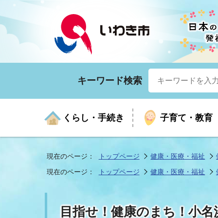
キーワード検索
くらし・手続き
子育て・教育
現在のページ：
トップページ
健康・医療・福祉
現在のページ：
トップページ
健康・医療・福祉
くらしの手続きガイド
生涯学習
医療
お知らせ
入札・契約
市の紹介
いざ
子育
健康
年間
産業
市長
目指せ！健康のまち！小名
年金・保険
高齢者福祉・介護
目的から探す
企業立地
市の統計
マイ
地域
モデ
福祉
広報