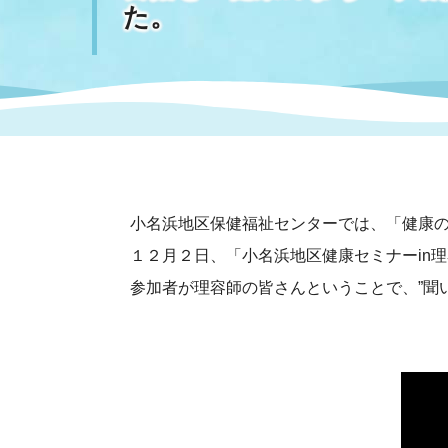
た。
まちづくり
スポーツ
保健・衛生
職員
地域
施設
指定
行政
福祉に関するその他の情報
地域
いわき市女性活躍推進ポータ
いわき市へのアクセス
公売
いわ
市の
雇用
ルサイト
小名浜地区保健福祉センターでは、「健康
市議会
審議
１２月２日、「小名浜地区健康セミナーin
電子サービス
オー
参加者が理容師の皆さんということで、”聞
監査委員
農業
ご意見・ご質問
水道