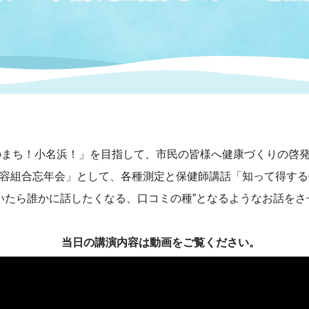
情報
関連情報
管理者
計画
移住・定住
新型コロナウイルス感染
教育旅行
除染事業
行政改革
福祉
設ページ
き市立美術館
制度
監査
・労働
産業
のまち！小名浜！」を目指して、市民の皆様へ健康づくりの啓
会など
いわき市広告事業
理容組合忘年会」として、各種測定と保健師講話「知って得す
プンデータ・活用事例
いたら誰かに話したくなる、口コミの種”となるようなお話をさ
市民意見募集(パブリック
委員会
メント)
当日の講演内容は動画をご覧ください。
局
施設案内