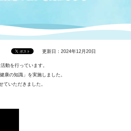
症特
人権・男女共同参画
国際・国内交流
環境法令等に基づく届出
公有財産
医療センター
情報公開・個人情報保護
選挙
更新日：2024年12月20日
発活動を行っています。
選挙管理委員会
る健康の知識」を実施しました。
せていただきました。
コ
市制施行周年関連情報
組織一覧