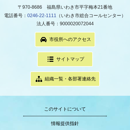
〒970-8686 福島県いわき市平字梅本21番地
電話番号：
0246-22-1111
（いわき市総合コールセンター）
法人番号：9000020072044
市役所へのアクセス
サイトマップ
組織一覧・各部署連絡先
このサイトについて
情報提供指針