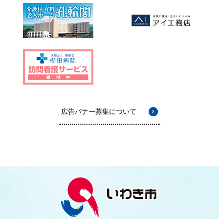
広告バナー募集について