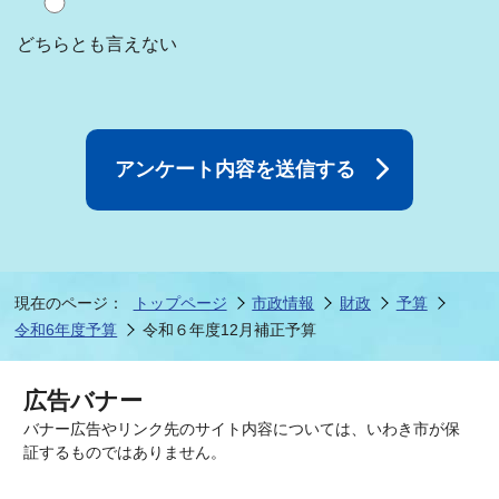
どちらとも言えない
現在のページ：
トップページ
市政情報
財政
予算
令和6年度予算
令和６年度12月補正予算
広告バナー
バナー広告やリンク先のサイト内容については、いわき市が保
証するものではありません。