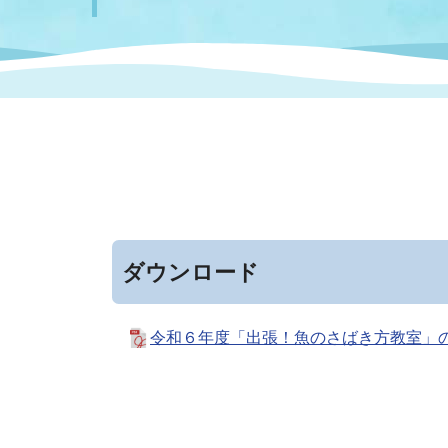
まちづくり
スポーツ
保健・衛生
職員
地域
施設
指定
行政
福祉に関するその他の情報
地域
いわき市女性活躍推進ポータ
いわき市へのアクセス
公売
いわ
市の
雇用
ルサイト
市議会
審議
電子サービス
オー
ダウンロード
監査委員
農業
令和６年度「出張！魚のさばき方教室」の実
ご意見・ご質問
水道