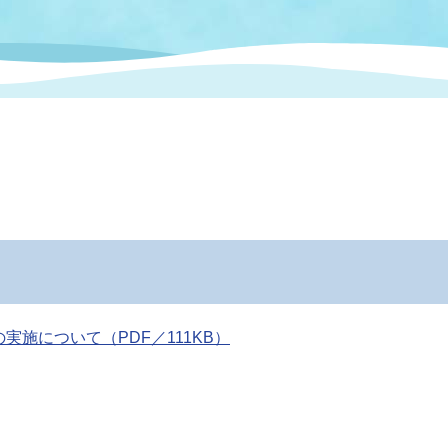
情報
関連情報
管理者
計画
移住・定住
新型コロナウイルス感染
教育旅行
除染事業
行政改革
福祉
設ページ
き市立美術館
制度
監査
・労働
産業
会など
いわき市広告事業
プンデータ・活用事例
市民意見募集(パブリック
委員会
施について（PDF／111KB）
メント)
局
施設案内