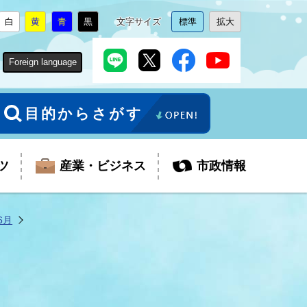
白
黄
青
黒
文字サイズ
標準
拡大
背
に
背
に
背
に
背
に
文
に
文
に
景
変
景
変
景
変
景
変
字
変
字
変
色
更
色
更
色
更
色
更
サ
更
サ
更
Foreign language
を
を
を
を
イ
イ
ズ
ズ
を
を
目的からさがす
ツ
産業・ビジネス
市政情報
6月
税金
教育委員会
障がい者福祉
観光スポット
支払・請求
ふるさと寄附金
ごみ・環境
生活保護
芸術
企業支援・起業支援
財政