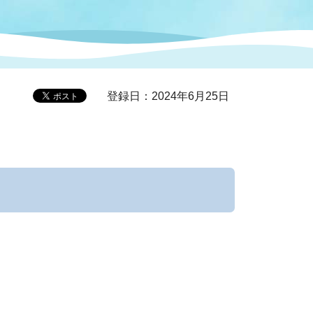
症特
人権・男女共同参画
国際・国内交流
環境法令等に基づく届出
公有財産
医療センター
登録日：2024年6月25日
情報公開・個人情報保護
選挙
選挙管理委員会
コ
市制施行周年関連情報
組織一覧