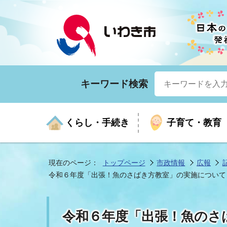
キーワード検索
くらし・手続き
子育て・教育
現在のページ：
トップページ
市政情報
広報
令和６年度「出張！魚のさばき方教室」の実施について
くらしの手続きガイド
生涯学習
医療
お知らせ
入札・契約
市の紹介
いざ
子育
健康
年間
産業
市長
令和６年度「出張！魚のさ
年金・保険
高齢者福祉・介護
目的から探す
企業立地
市の統計
マイ
地域
モデ
福祉
広報