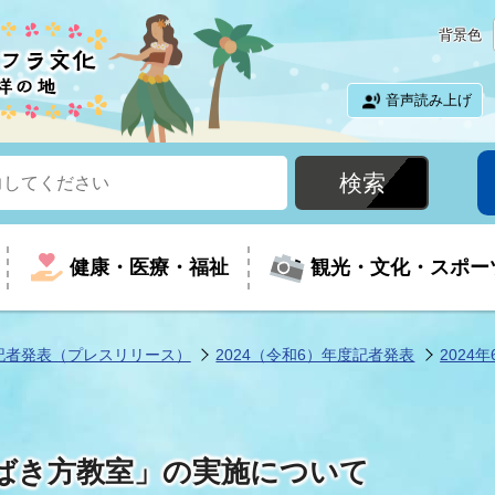
背景色
音声読み上げ
健康・医療・福祉
観光・文化・スポー
記者発表（プレスリリース）
2024（令和6）年度記者発表
2024年
という時に
て
イベントの案内
振興
室
届出・証明
教育
児童福祉
外国人観光客向けページ
廃棄物
フラシティいわき
ばき方教室」の実施について
ナンバー
包括ケア(介護予防等)
ルコース
・介護
住まい・生活・相談
福祉事業者向け情報
歴史・文化
都市計画・開発・建築
広聴