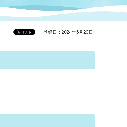
症特
人権・男女共同参画
国際・国内交流
環境法令等に基づく届出
公有財産
医療センター
登録日：2024年6月20日
情報公開・個人情報保護
選挙
選挙管理委員会
コ
市制施行周年関連情報
組織一覧