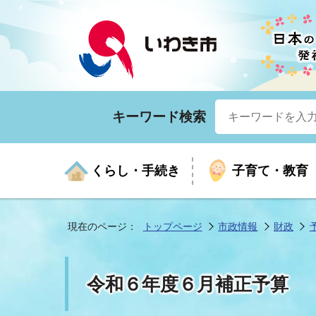
キーワード検索
くらし・手続き
子育て・教育
現在のページ：
トップページ
市政情報
財政
くらしの手続きガイド
生涯学習
医療
お知らせ
入札・契約
市の紹介
いざ
子育
健康
年間
産業
市長
令和６年度６月補正予算
年金・保険
高齢者福祉・介護
目的から探す
企業立地
市の統計
マイ
地域
モデ
福祉
広報