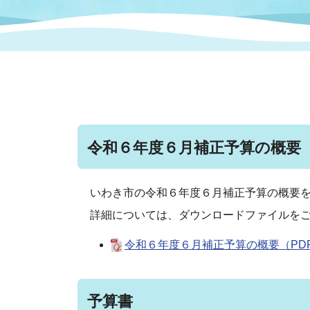
まちづくり
スポーツ
保健・衛生
職員
地域
施設
指定
行政
福祉に関するその他の情報
地域
いわき市女性活躍推進ポータ
いわき市へのアクセス
公売
いわ
市の
雇用
ルサイト
令和６年度６月補正予算の概要
市議会
審議
電子サービス
オー
いわき市の令和６年度６月補正予算の概要
詳細については、ダウンロードファイルを
監査委員
農業
令和６年度６月補正予算の概要（PDF
ご意見・ご質問
水道
予算書