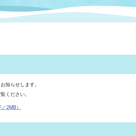
情報
関連情報
管理者
計画
移住・定住
新型コロナウイルス感染
教育旅行
除染事業
行政改革
福祉
設ページ
き市立美術館
制度
監査
・労働
産業
会など
いわき市広告事業
プンデータ・活用事例
をお知らせします。
ご覧ください。
市民意見募集(パブリック
委員会
メント)
／2MB）
局
施設案内