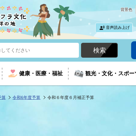
背景色
音声読み上げ
健康・医療・福祉
観光・文化・スポー
予算
令和6年度予算
令和６年度６月補正予算
という時に
て
イベントの案内
振興
室
届出・証明
教育
児童福祉
外国人観光客向けページ
廃棄物
フラシティいわき
ナンバー
包括ケア(介護予防等)
ルコース
・介護
住まい・生活・相談
福祉事業者向け情報
歴史・文化
都市計画・開発・建築
広聴