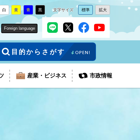
白
黄
青
黒
文字サイズ
標準
拡大
背
に
背
に
背
に
背
に
文
に
文
に
景
変
景
変
景
変
景
変
字
変
字
変
色
更
色
更
色
更
色
更
サ
更
サ
更
Foreign language
を
を
を
を
イ
イ
ズ
ズ
を
を
目的からさがす
ツ
産業・ビジネス
市政情報
税金
教育委員会
障がい者福祉
観光スポット
支払・請求
ふるさと寄附金
ごみ・環境
生活保護
芸術
企業支援・起業支援
財政