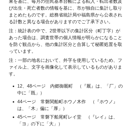
果を基に、毎月の住民基本台帳による転入・転出者数及
び出生・死亡者数の情報を基に、市が独自に集計し取り
まとめたものです。総務省統計局や福島県から公表され
る計数と異なる場合がありますのでご了承下さい。
注：統計表の中で、2世帯以下の集計区分（町丁字）が
あった場合は、調査世帯の個人情報が明らかになること
を防ぐ観点から、他の集計区分と合算して秘匿処置を取
っています。
注：一部の地名において、外字を使用しているため、フ
ァイル上、文字を画像化して表示しているものがありま
す。
12、48ページ 内郷御厩町 （『厩』は、「厂」の
中に「既」）
44ページ 常磐関船町ホウノ木作 （『ホウノ』
は、「木」偏に「厚」）
45ページ 常磐下船尾町レイ堂 （『レイ』は、
「ヨ」の下に「大」）