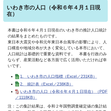
いわき市の人口（令和６年４月１日現
在）
本書は令和６年４月１日現在のいわき市の推計人口統計
の結果をまとめたものです。
東日本大震災や令和元年東日本台風等の影響により、人
口構造や地域分布が大きく変化している本市において、
人口統計は基礎的で重要な資料です。 本書を行政のみ
ならず、産業活動など各方面で広く活用いただければ幸
いです。
1. いわき市の人口指標（Excel／231KB）
2. 統計表（Excel／238KB）
いわき市の人口（令和６年４月１日現在）（PDF
／1118KB）
注：この集計結果は、令和２年国勢調査確定値の集計結