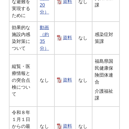
な避難を
資料
なし
20
課
実現する
分）
ために
効果的な
動画
施設内感
（約
感染症対
資料
なし
染対策に
35
策課
ついて
分）
福島県国
縦覧・医
民健康保
療情報と
険団体連
の突合点
なし
資料
なし
合
検につい
介護福祉
て
課
令和８年
１月１日
からの最
なし
資料
なし