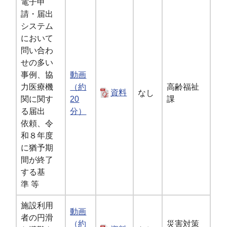
電子申
請・届出
システム
において
問い合わ
せの多い
事例、協
動画
力医療機
（約
高齢福祉
資料
なし
関に関す
20
課
る届出
分）
依頼、令
和８年度
に猶予期
間が終了
する基
準 等
施設利用
動画
者の円滑
（約
災害対策