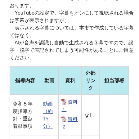
おります。
YouTubeの設定で、字幕をオンにして視聴される場合
は字幕が表示されますが、
表示される字幕については、本市で作成している字幕
ではなく、
AIが音声を認識し自動で生成される字幕ですので、誤
字・脱字で表記されてしまう可能性があることにご留意
ください。
外部
指導内容
動画
資料
リン
担当部署
ク
資料
令和８年
動画
１
度指導方
（約
なし
針・重点
15
資料
着眼事項
分）
２