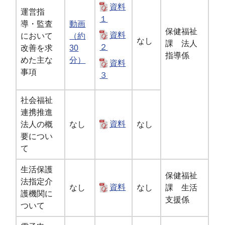
資料
運営指
１
導・監査
動画
保健福祉
資料
において
（約
なし
課 法人
２
改善を求
30
指導係
めた主な
分）
資料
事項
３
社会福祉
連携推進
法人の概
なし
資料
なし
要につい
て
生活保護
保健福祉
法指定介
なし
資料
なし
課 生活
護機関に
支援係
ついて