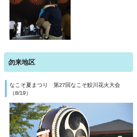
勿来地区
なこそ夏まつり 第27回なこそ鮫川花火大会
（8/19）