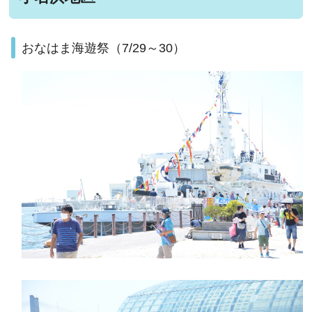
おなはま海遊祭（7/29～30）