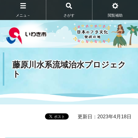
メニュ－
さがす
閲覧補助
藤原川水系流域治水プロジェク
ト
更新日：2023年4月18日