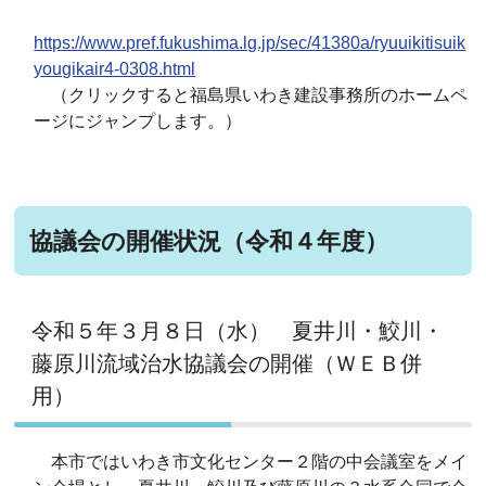
https://www.pref.fukushima.lg.jp/sec/41380a/ryuuikitisuik
yougikair4-0308.html
（クリックすると福島県いわき建設事務所のホームペ
ージにジャンプします。）
協議会の開催状況（令和４年度）
令和５年３月８日（水） 夏井川・鮫川・
藤原川流域治水協議会の開催（ＷＥＢ併
用）
本市ではいわき市文化センター２階の中会議室をメイ