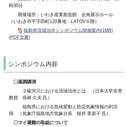
時30分
開催場所
：
いわき産業創造館 企画展示ホール
（いわき市平字田町120番地 LATOV６階）
福島県流域治水シンポジウム開催案内(1MB)
(PDF文書)
シンポジウム内容
〇基調講演
２級河川における流域治水とは （日本大学名誉
教授 長林 久夫 氏）
福島県における気候変動と防災気象情報の利活
用 （気象庁福島地方気象台長 桜井 美菜子 氏）
〇マイ避難の取組について