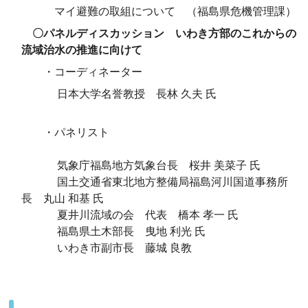
マイ避難の取組について （福島県危機管理課）
〇パネルディスカッション いわき方部のこれからの
流域治水の推進に向けて
・コーディネーター
日本大学名誉教授 長林 久夫 氏
・パネリスト
気象庁福島地方気象台長 桜井 美菜子 氏
国土交通省東北地方整備局福島河川国道事務所
長 丸山 和基 氏
夏井川流域の会 代表 橋本 孝一 氏
福島県土木部長 曳地 利光 氏
いわき市副市長 藤城 良教