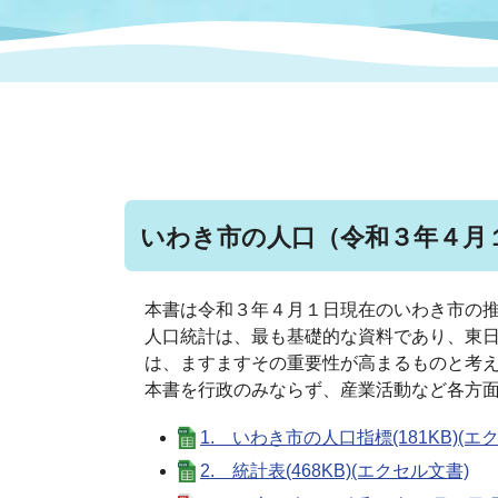
まちづくり
スポーツ
保健・衛生
職員
地域
施設
指定
行政
福祉に関するその他の情報
地域
いわき市女性活躍推進ポータ
いわき市へのアクセス
公売
いわ
市の
雇用
ルサイト
いわき市の人口（令和３年４月
市議会
審議
電子サービス
オー
本書は令和３年４月１日現在のいわき市の
人口統計は、最も基礎的な資料であり、東
監査委員
農業
は、ますますそ
本書を行政のみならず、産業活動な
1. いわき市の人口指標(181KB)(エ
ご意見・ご質問
水道
2. 統計表(468KB)(エクセル文書)