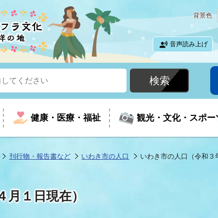
背景色
音声読み上げ
健康・医療・福祉
観光・文化・スポー
刊行物・報告書など
いわき市の人口
いわき市の人口（令和３
という時に
て
イベントの案内
振興
室
届出・証明
教育
児童福祉
外国人観光客向けページ
廃棄物
フラシティいわき
４月１日現在）
ナンバー
包括ケア(介護予防等)
ルコース
・介護
住まい・生活・相談
福祉事業者向け情報
歴史・文化
都市計画・開発・建築
広聴