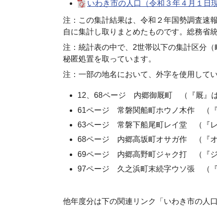
いわき市の人口（令和３年４月１日現在） 
注：この集計結果は、令和２年国勢調査速
自に集計し取りまとめたものです。総務省
注：統計表の中で、2世帯以下の集計区分（
秘匿処置を取っています。
注：一部の地名において、外字を使用して
12、68ページ 内郷御厩町 （『厩』
61ページ 常磐関船町ホウノ木作 （
63ページ 常磐下船尾町レイ堂 （『
68ページ 内郷高坂町オサガ作 （『
69ページ 内郷高野町ジャク打 （『
97ページ 久之浜町末続字ウソ張 （
他年度分は下の関連リンク「いわき市の人