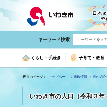
キーワード検索
くらし・手続き
子育て・教育
現在のページ：
トップページ
市政情報
市の紹介
くらしの手続きガイド
生涯学習
医療
お知らせ
入札・契約
市の紹介
いざ
子育
健康
年間
産業
市長
いわき市の人口（令和３年
年金・保険
高齢者福祉・介護
目的から探す
企業立地
市の統計
マイ
地域
モデ
福祉
広報