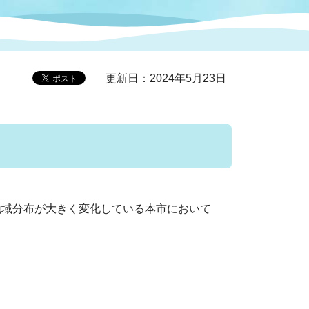
症特
人権・男女共同参画
国際・国内交流
環境法令等に基づく届出
公有財産
医療センター
更新日：2024年5月23日
情報公開・個人情報保護
選挙
選挙管理委員会
地域分布が大きく変化している本市において
コ
市制施行周年関連情報
考えております。
組織一覧