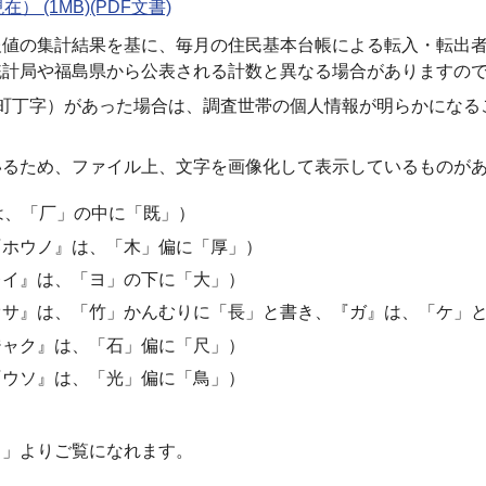
(1MB)(PDF文書)
報値の集計結果を基に、毎月の住民基本台帳による転入・転出
統計局や福島県から公表される計数と異なる場合がありますの
町丁字）があった場合は、調査世帯の個人情報が明らかになる
いるため、ファイル上、文字を画像化して表示しているものが
は、「厂」の中に「既」）
『ホウノ』は、「木」偏に「厚」）
レイ』は、「ヨ」の下に「大」）
オサ』は、「竹」かんむりに「長」と書き、『ガ』は、「ケ」
ジャク』は、「石」偏に「尺」）
『ウソ』は、「光」偏に「鳥」）
口」よりご覧になれます。