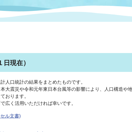
情報
関連情報
管理者
計画
移住・定住
新型コロナウイルス感染
教育旅行
除染事業
行政改革
福祉
設ページ
き市立美術館
制度
監査
・労働
産業
１日現在）
会など
いわき市広告事業
プンデータ・活用事例
推計人口統計の結果をまとめたものです。
日本大震災や令和元年東日本台風等の影響により、人口構造や
市民意見募集(パブリック
委員会
の重要性が高まるものと
メント)
ど各方面で広く活用いただければ幸いです。
クセル文書)
局
施設案内