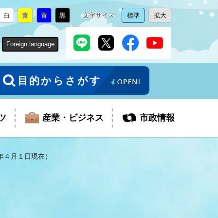
白
黄
青
黒
文字サイズ
標準
拡大
背
に
背
に
背
に
背
に
文
に
文
に
景
変
景
変
景
変
景
変
字
変
字
変
色
更
色
更
色
更
色
更
サ
更
サ
更
Foreign language
を
を
を
を
イ
イ
ズ
ズ
を
を
目的からさがす
ツ
産業・ビジネス
市政情報
年４月１日現在）
税金
教育委員会
障がい者福祉
観光スポット
支払・請求
ふるさと寄附金
ごみ・環境
生活保護
芸術
企業支援・起業支援
財政