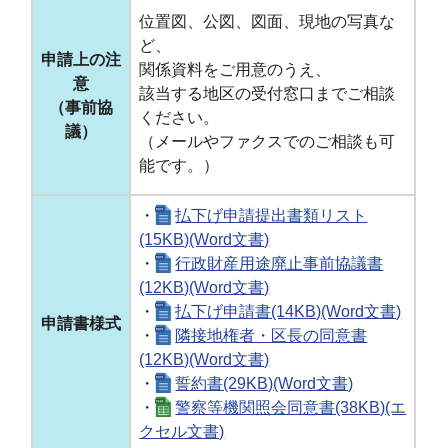
位置図、公図、図面、現地の写真な
ど、
申請上の注
関係資料をご用意のうえ、
意
該当する地区の受付窓口までご相談
（事前協
ください。
議）
（メールやファクスでのご相談も可
能です。）
・
払下げ申請提出書類リスト
(15KB)(Word文書)
・
行政財産用途廃止事前協議書
(12KB)(Word文書)
・
払下げ申請書(14KB)(Word文書)
申請書様式
・
隣接地権者・区長の同意書
(12KB)(Word文書)
・
誓約書(29KB)(Word文書)
・
警察等機関照会同意書(38KB)(エ
クセル文書)