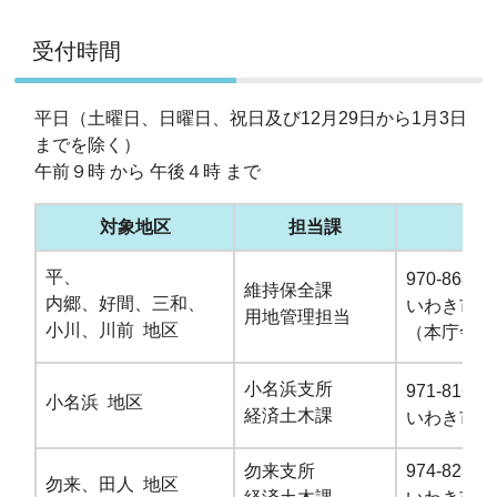
受付時間
平日（土曜日、日曜日、祝日及び12月29日から1月3日
までを除く）
午前９時 から 午後４時 まで
対象地区
担当課
平、
970-8686
維持保全課
内郷、好間、三和、
いわき市平
用地管理担当
小川、川前 地区
（本庁舎5
小名浜支所
971-8162
小名浜 地区
経済土木課
いわき市小
勿来支所
974-8232
勿来、田人 地区