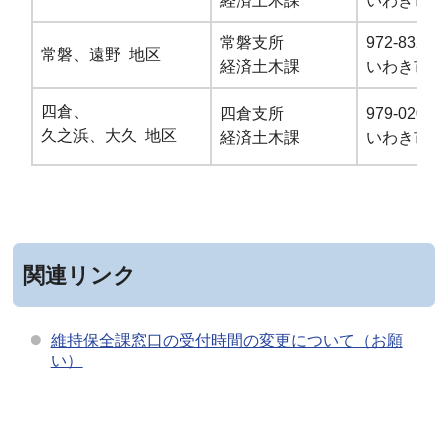
経済土木課
いわき市錦
常磐支所
972-8321
常磐、遠野 地区
経済土木課
いわき市常
四倉、
四倉支所
979-0201
久之浜、大久 地区
経済土木課
いわき市四
関連リンク
維持保全課窓口の受付時間の変更について（お願
い）