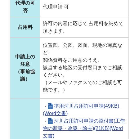
代理の可
代理申請 可
否
許可の内容に応じて 占用料を納めて
占用料
頂きます。
位置図、公図、図面、現地の写真な
ど、
申請上の
関係資料をご用意のうえ、
注意
該当する地区の受付窓口までご相談
（事前協
ください。
議）
（メールやファクスでのご相談も可
能です。）
・
準用河川占用許可申請(49KB)
(Word文書)
・
河川占用許可申請の添付書(工作
物の新築・改築・除去)(21KB)(Word
文書)