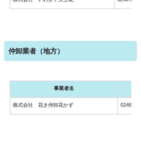
仲卸業者（地方）
事業者名
電
株式会社 花き仲卸花かず
0246-28