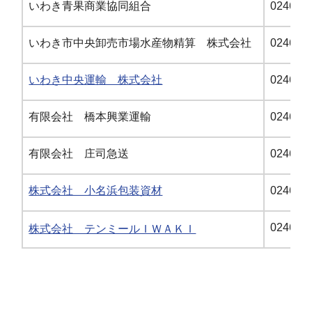
いわき青果商業協同組合
0246-29
いわき市中央卸売市場水産物精算 株式会社
0246-29
いわき中央運輸 株式会社
0246-29
有限会社 橋本興業運輸
0246-46
有限会社 庄司急送
0246-83
株式会社 小名浜包装資材
0246-29
0246-68
株式会社 テンミールＩＷＡＫＩ