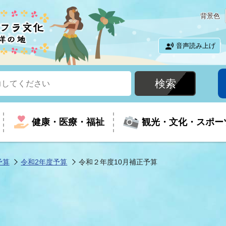
背景色
音声読み上げ
健康・医療・福祉
観光・文化・スポー
予算
令和2年度予算
令和２年度10月補正予算
という時に
て
イベントの案内
振興
室
届出・証明
教育
児童福祉
外国人観光客向けページ
廃棄物
フラシティいわき
ナンバー
包括ケア(介護予防等)
ルコース
・介護
住まい・生活・相談
福祉事業者向け情報
歴史・文化
都市計画・開発・建築
広聴