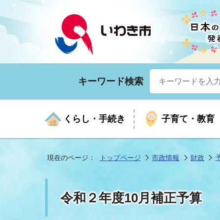
キーワード検索
くらし・手続き
子育て・教育
現在のページ：
トップページ
市政情報
財政
くらしの手続きガイド
生涯学習
医療
お知らせ
入札・契約
市の紹介
いざ
子育
健康
年間
産業
市長
令和２年度10月補正予算
年金・保険
高齢者福祉・介護
目的から探す
企業立地
市の統計
マイ
地域
モデ
福祉
広報