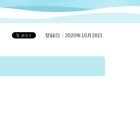
症特
人権・男女共同参画
国際・国内交流
環境法令等に基づく届出
公有財産
医療センター
登録日：2020年10月28日
情報公開・個人情報保護
選挙
選挙管理委員会
コ
市制施行周年関連情報
組織一覧