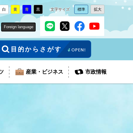
白
黄
青
黒
文字サイズ
標準
拡大
背
に
背
に
背
に
背
に
文
に
文
に
景
変
景
変
景
変
景
変
字
変
字
変
色
更
色
更
色
更
色
更
サ
更
サ
更
Foreign language
を
を
を
を
イ
イ
ズ
ズ
を
を
目的からさがす
ツ
産業・ビジネス
市政情報
税金
教育委員会
障がい者福祉
観光スポット
支払・請求
ふるさと寄附金
ごみ・環境
生活保護
芸術
企業支援・起業支援
財政