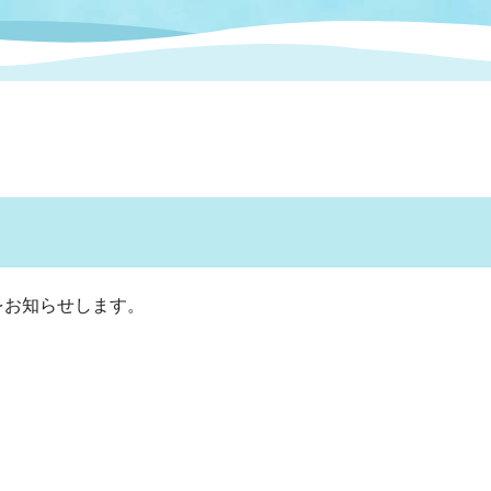
情報
関連情報
管理者
計画
移住・定住
新型コロナウイルス感染
教育旅行
除染事業
行政改革
福祉
設ページ
き市立美術館
制度
監査
・労働
産業
会など
いわき市広告事業
プンデータ・活用事例
をお知らせします。
市民意見募集(パブリック
委員会
メント)
局
施設案内