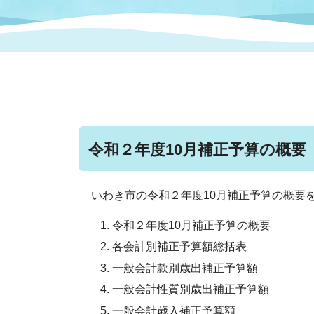
まちづくり
スポーツ
保健・衛生
職員
地域
施設
指定
行政
福祉に関するその他の情報
地域
いわき市女性活躍推進ポータ
いわき市へのアクセス
公売
いわ
市の
雇用
ルサイト
令和２年度10月補正予算の概要
市議会
審議
電子サービス
オー
いわき市の令和２年度10月補正予算の概要
令和２年度10月補正予算の概要
監査委員
農業
各会計別補正予算額総括表
一般会計款別歳出補正予算額
一般会計性質別歳出補正予算額
ご意見・ご質問
水道
一般会計歳入補正予算額