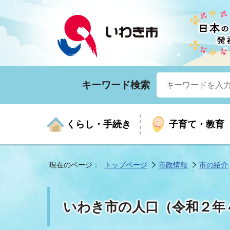
キーワード検索
くらし・手続き
子育て・教育
現在のページ：
トップページ
市政情報
市の紹介
くらしの手続きガイド
生涯学習
医療
お知らせ
入札・契約
市の紹介
いざ
子育
健康
年間
産業
市長
いわき市の人口（令和２年
年金・保険
高齢者福祉・介護
目的から探す
企業立地
市の統計
マイ
地域
モデ
福祉
広報