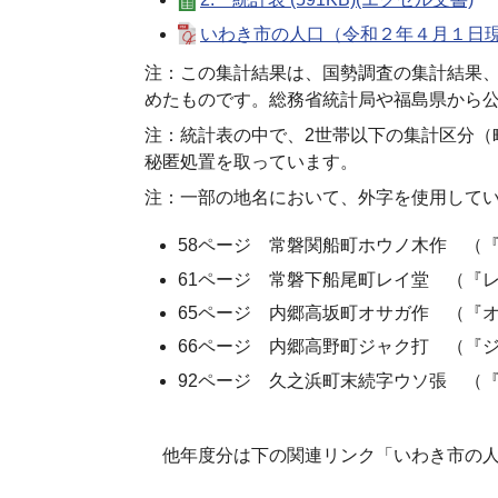
いわき市の人口（令和２年４月１日現在
注：この集計結果は、国勢調査の集計結果
めたものです。総務省統計局や福島県から
注：統計表の中で、2世帯以下の集計区分（
秘匿処置を取っています。
注：一部の地名において、外字を使用して
58ページ 常磐関船町ホウノ木作 （
61ページ 常磐下船尾町レイ堂 （『
65ページ 内郷高坂町オサガ作 （『
66ページ 内郷高野町ジャク打 （『
92ページ 久之浜町末続字ウソ張 （
他年度分は下の関連リンク「いわき市の人