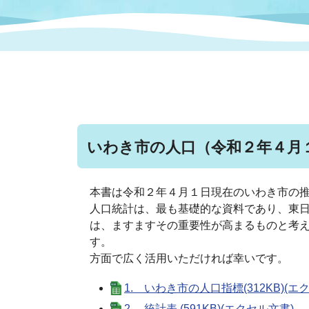
まちづくり
スポーツ
保健・衛生
職員
地域
施設
指定
行政
福祉に関するその他の情報
地域
いわき市女性活躍推進ポータ
いわき市へのアクセス
公売
いわ
市の
雇用
ルサイト
いわき市の人口（令和２年４月
市議会
審議
電子サービス
オー
本書は令和２年４月１日現在のいわき市の
人口統計は、最も基礎的な資料であり、東
監査委員
農業
は、ますますその重要性が高まるものと考
す。 本書を
方面で広く活用いただければ幸
1. いわき市の人口指標(312KB)(エ
ご意見・ご質問
水道
2. 統計表 (591KB)(エクセル文書)