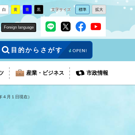
白
黄
青
黒
文字サイズ
標準
拡大
背
に
背
に
背
に
背
に
文
に
文
に
景
変
景
変
景
変
景
変
字
変
字
変
色
更
色
更
色
更
色
更
サ
更
サ
更
Foreign language
を
を
を
を
イ
イ
ズ
ズ
を
を
目的からさがす
ツ
産業・ビジネス
市政情報
年４月１日現在）
税金
教育委員会
障がい者福祉
観光スポット
支払・請求
ふるさと寄附金
ごみ・環境
生活保護
芸術
企業支援・起業支援
財政