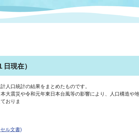
情報
関連情報
管理者
計画
移住・定住
新型コロナウイルス感染
教育旅行
除染事業
行政改革
福祉
設ページ
き市立美術館
制度
監査
・労働
産業
１日現在）
会など
いわき市広告事業
プンデータ・活用事例
推計人口統計の結果をまとめたものです。
日本大震災や令和元年東日本台風等の影響により、人口構造や
市民意見募集(パブリック
委員会
えておりま
メント)
行政のみならず、
いです。
クセル文書)
局
施設案内