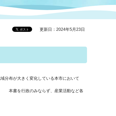
症特
人権・男女共同参画
国際・国内交流
環境法令等に基づく届出
公有財産
医療センター
更新日：2024年5月23日
情報公開・個人情報保護
選挙
選挙管理委員会
地域分布が大きく変化している本市において
コ
市制施行周年関連情報
産業活動など各
組織一覧