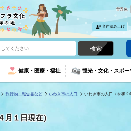
背景色
音声読み上げ
健康・医療・福祉
観光・文化・スポー
刊行物・報告書など
いわき市の人口
いわき市の人口（令和２
という時に
て
イベントの案内
振興
室
届出・証明
教育
児童福祉
外国人観光客向けページ
廃棄物
フラシティいわき
４月１日現在）
ナンバー
包括ケア(介護予防等)
ルコース
・介護
住まい・生活・相談
福祉事業者向け情報
歴史・文化
都市計画・開発・建築
広聴