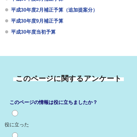
平成30年度2月補正予算（追加提案分）
平成30年度9月補正予算
平成30年度当初予算
このページに関するアンケート
このページの情報は役に立ちましたか？
役に立った