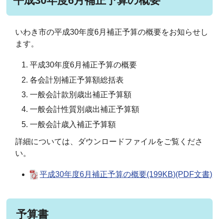
平成30年度6月補正予算の概要
いわき市の平成30年度6月補正予算の概要をお知らせし
ます。
平成30年度6月補正予算の概要
各会計別補正予算額総括表
一般会計款別歳出補正予算額
一般会計性質別歳出補正予算額
一般会計歳入補正予算額
詳細については、ダウンロードファイルをご覧くださ
い。
平成30年度6月補正予算の概要(199KB)(PDF文書)
予算書