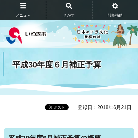
メニュ－
さがす
閲覧補助
平成30年度６月補正予算
登録日：2018年6月21日