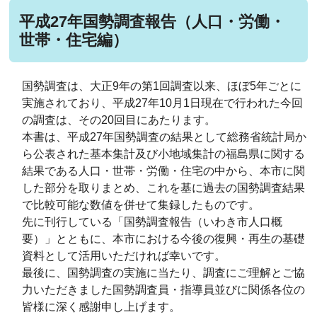
平成27年国勢調査報告（人口・労働・
世帯・住宅編）
国勢調査は、大正9年の第1回調査以来、ほぼ5年ごとに
実施されており、平成27年10月1日現在で行われた今回
の調査は、その20回目にあたります。
本書は、平成27年国勢調査の結果として総務省統計局か
ら公表された基本集計及び小地域集計の福島県に関する
結果である人口・世帯・労働・住宅の中から、本市に関
した部分を取りまとめ、これを基に過去の国勢調査結果
で比較可能な数値を併せて集録したものです。
先に刊行している「国勢調査報告（いわき市人口概
要）」とともに、本市における今後の復興・再生の基礎
資料として活用いただければ幸いです。
最後に、国勢調査の実施に当たり、調査にご理解とご協
力いただきました国勢調査員・指導員並びに関係各位の
皆様に深く感謝申し上げます。