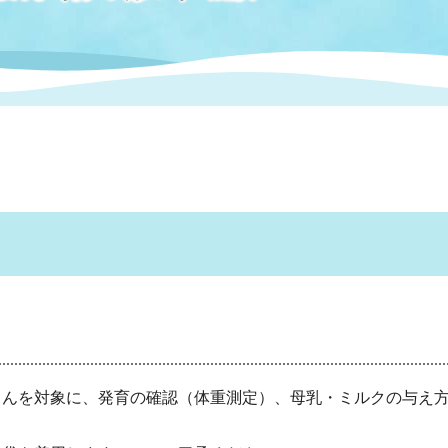
情報
関連情報
管理者
計画
移住・定住
新型コロナウイルス感染
教育旅行
除染事業
行政改革
福祉
設ページ
き市立美術館
制度
監査
・労働
産業
会など
いわき市広告事業
内
プンデータ・活用事例
市民意見募集(パブリック
委員会
メント)
んを対象に、発育の確認（体重測定）、母乳・ミルクの与え方
局
施設案内