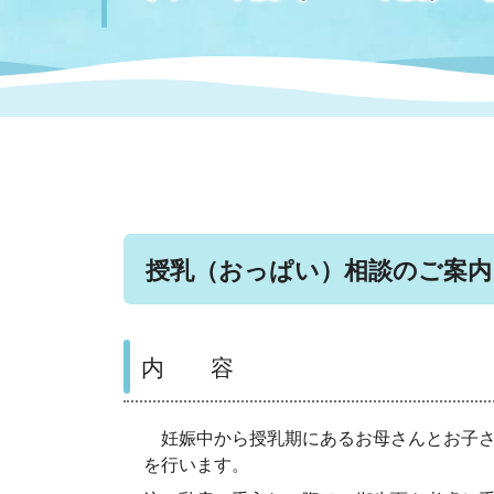
まちづくり
スポーツ
保健・衛生
職員
地域
施設
指定
行政
福祉に関するその他の情報
地域
いわき市女性活躍推進ポータ
いわき市へのアクセス
公売
いわ
市の
雇用
ルサイト
市議会
審議
授乳（おっぱい）相談のご案
電子サービス
オー
監査委員
農業
内 容
妊娠中から授乳期にあるお母さんとお子さ
ご意見・ご質問
水道
を行います。