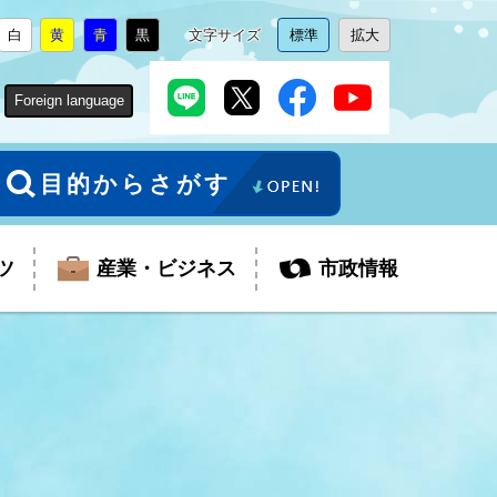
白
黄
青
黒
文字サイズ
標準
拡大
背
に
背
に
背
に
背
に
文
に
文
に
景
変
景
変
景
変
景
変
字
変
字
変
色
更
色
更
色
更
色
更
サ
更
サ
更
Foreign language
を
を
を
を
イ
イ
ズ
ズ
を
を
目的からさがす
ツ
産業・ビジネス
市政情報
税金
教育委員会
障がい者福祉
観光スポット
支払・請求
ふるさと寄附金
ごみ・環境
生活保護
芸術
企業支援・起業支援
財政