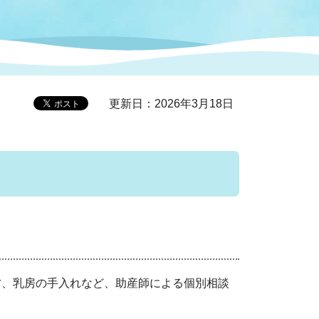
症特
人権・男女共同参画
国際・国内交流
環境法令等に基づく届出
公有財産
医療センター
更新日：2026年3月18日
情報公開・個人情報保護
選挙
選挙管理委員会
コ
市制施行周年関連情報
、乳房の手入れなど、助産師による個別相談
組織一覧