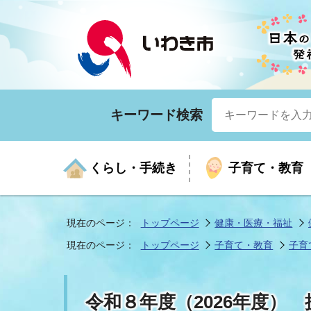
キーワード検索
くらし・手続き
子育て・教育
現在のページ：
トップページ
健康・医療・福祉
現在のページ：
トップページ
子育て・教育
子育
くらしの手続きガイド
生涯学習
医療
お知らせ
入札・契約
市の紹介
いざ
子育
健康
年間
産業
市長
令和８年度（2026年度）
年金・保険
高齢者福祉・介護
目的から探す
企業立地
市の統計
マイ
地域
モデ
福祉
広報