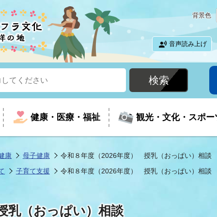
背景色
音声読み上げ
健康・医療・福祉
観光・文化・スポー
健康
母子健康
令和８年度（2026年度） 授乳（おっぱい）相談
て
子育て支援
令和８年度（2026年度） 授乳（おっぱい）相談
という時に
て
イベントの案内
振興
室
届出・証明
教育
児童福祉
外国人観光客向けページ
廃棄物
フラシティいわき
 授乳（おっぱい）相談
ナンバー
包括ケア(介護予防等)
ルコース
・介護
住まい・生活・相談
福祉事業者向け情報
歴史・文化
都市計画・開発・建築
広聴