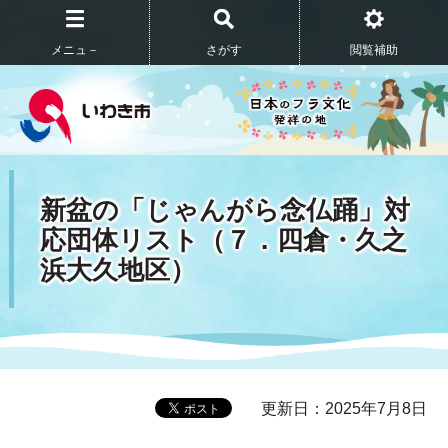
メニュ－
さがす
閲覧補助
新盆の「じゃんがら念仏踊」対
応団体リスト（７．四倉・久之
浜大久地区）
更新日：2025年7月8日