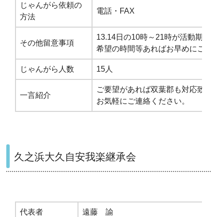
じゃんがら依頼の
電話・FAX
方法
13.14日の10時～21時が活動期
その他留意事項
希望の時間等あればお早めにご連
じゃんがら人数
15人
ご要望があれば双葉郡も対応致し
一言紹介
お気軽にご連絡ください。
久之浜大久自安我楽継承会
代表者
遠藤 諭