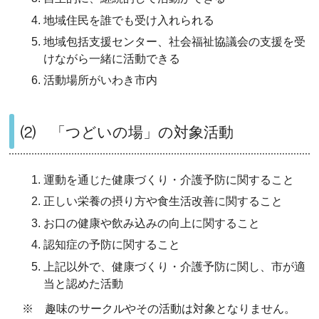
地域住民を
誰でも
受け入れられる
地域
包括支援センター、社会福祉協
議会の支援を受
けながら一緒に活動できる
活動場所がいわき市内
⑵ 「つどいの場」の対象活動
運動を通じた健康づくり・介護
予防に関すること
正しい
栄養の摂り方や
食生活
改善に関すること
お口
の
健康
や飲み込みの
向上に関すること
認知症の予防
に関すること
上記以外
で
、健康づくり・介護予防に関し、市
が適
当と認めた活動
※ 趣味のサークルやその活動は対象となりません。