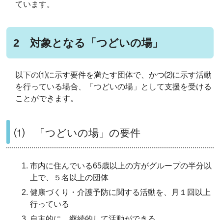
ています。
2 対象となる「つどいの場」
以下の⑴に示す要件を満たす団体で、かつ⑵に示す活動
を行っている場合、「つどいの場」として支援を受ける
ことができます。
⑴ 「つどいの場」の要件
市内に住んでいる
65
歳
以上
の方が
グループ
の半分以
上で、
５名以上
の
団体
健康づくり
・介護予防に関する活動
を
、
月
１回以上
行って
いる
自主的に、継続的
して
活動
が
できる