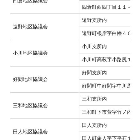
四倉地区協議会
四倉町西四丁目１１－３
遠野支所内
遠野地区協議会
遠野町根岸字白幡４０－
小川支所内
小川地区協議会
小川町高萩字小路尻１９
好間支所内
好間地区協議会
好間町中好間字中川原２
三和支所内
三和地区協議会
三和町下市萱字竹ノ内１
田人支所内
田人地区協議会
田人町旅人字下平石１９