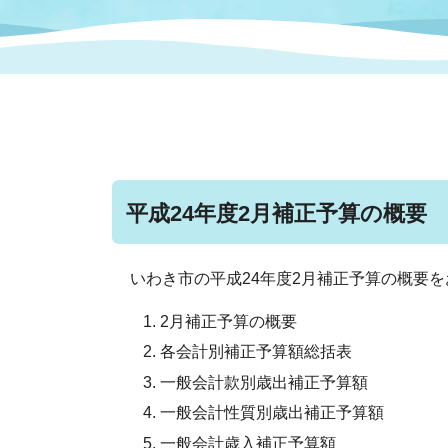
まちづくり
スポーツ
保健・衛生
職員
地域
施設
指定
行政
福祉に関するその他の情報
地域
いわき市女性活躍推進ポータ
いわき市へのアクセス
公売
いわ
市の
雇用
ルサイト
平成24年度2月補正予算の概要
市議会
審議
電子サービス
オー
いわき市の平成24年度2月補正予算の概要
2月補正予算の概要
監査委員
農業
各会計別補正予算額総括表
一般会計款別歳出補正予算額
一般会計性質別歳出補正予算額
ご意見・ご質問
水道
一般会計歳入補正予算額