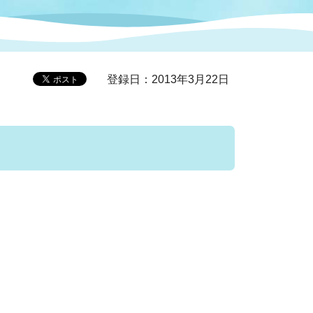
症特
人権・男女共同参画
国際・国内交流
環境法令等に基づく届出
公有財産
医療センター
登録日：2013年3月22日
情報公開・個人情報保護
選挙
選挙管理委員会
コ
市制施行周年関連情報
組織一覧