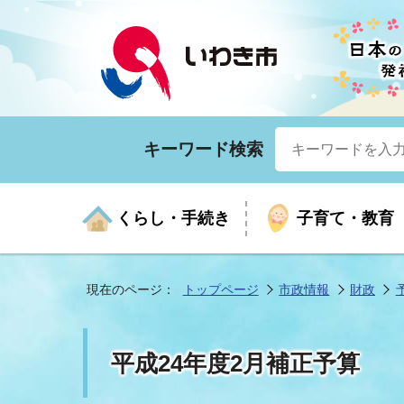
キーワード検索
くらし・手続き
子育て・教育
現在のページ：
トップページ
市政情報
財政
くらしの手続きガイド
生涯学習
医療
お知らせ
入札・契約
市の紹介
いざ
子育
健康
年間
産業
市長
平成24年度2月補正予算
年金・保険
高齢者福祉・介護
目的から探す
企業立地
市の統計
マイ
地域
モデ
福祉
広報