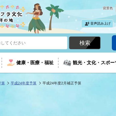
背景色
音声読み上げ
健康・医療・福祉
観光・文化・スポー
予算
平成24年度予算
平成24年度2月補正予算
という時に
て
イベントの案内
振興
室
届出・証明
教育
児童福祉
外国人観光客向けページ
廃棄物
フラシティいわき
ナンバー
包括ケア(介護予防等)
ルコース
・介護
住まい・生活・相談
福祉事業者向け情報
歴史・文化
都市計画・開発・建築
広聴