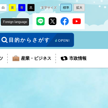
白
黄
青
黒
文字サイズ
標準
拡大
背
に
背
に
背
に
背
に
文
に
文
に
景
変
景
変
景
変
景
変
字
変
字
変
色
更
色
更
色
更
色
更
サ
更
サ
更
Foreign language
を
を
を
を
イ
イ
ズ
ズ
を
を
目的からさがす
ツ
産業・ビジネス
市政情報
税金
教育委員会
障がい者福祉
観光スポット
支払・請求
ふるさと寄附金
ごみ・環境
生活保護
芸術
企業支援・起業支援
財政