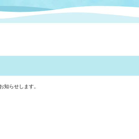
情報
関連情報
管理者
計画
移住・定住
新型コロナウイルス感染
教育旅行
除染事業
行政改革
福祉
設ページ
き市立美術館
制度
監査
・労働
産業
会など
いわき市広告事業
プンデータ・活用事例
をお知らせします。
市民意見募集(パブリック
委員会
メント)
局
施設案内