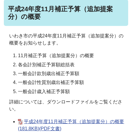
平成24年度11月補正予算（追加提案
分）の概要
いわき市の平成24年度11月補正予算（追加提案分）の
概要をお知らせします。
11月補正予算（追加提案分）の概要
各会計別補正予算額総括表
一般会計款別歳出補正予算額
一般会計性質別歳出補正予算額
一般会計歳入補正予算額
詳細については、ダウンロードファイルをご覧くださ
い。
平成24年度11月補正予算（追加提案分）の概要
(181.8KB)(PDF文書)