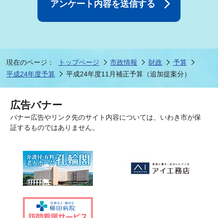
現在のページ：
トップページ
市政情報
財政
予算
平成24年度予算
平成24年度11月補正予算（追加提案分）
広告バナー
バナー広告やリンク先のサイト内容については、いわき市が保
証するものではありません。