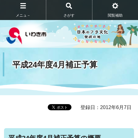
メニュ－
さがす
閲覧補助
平成24年度4月補正予算
登録日：2012年6月7日