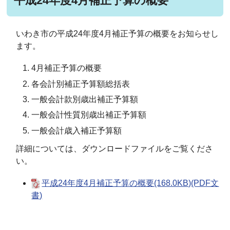
平成24年度4月補正予算の概要
いわき市の平成24年度4月補正予算の概要をお知らせし
ます。
4月補正予算の概要
各会計別補正予算額総括表
一般会計款別歳出補正予算額
一般会計性質別歳出補正予算額
一般会計歳入補正予算額
詳細については、ダウンロードファイルをご覧くださ
い。
平成24年度4月補正予算の概要(168.0KB)(PDF文
書)