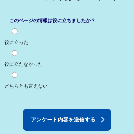
このページの情報は役に立ちましたか？
役に立った
役に立たなかった
どちらとも言えない