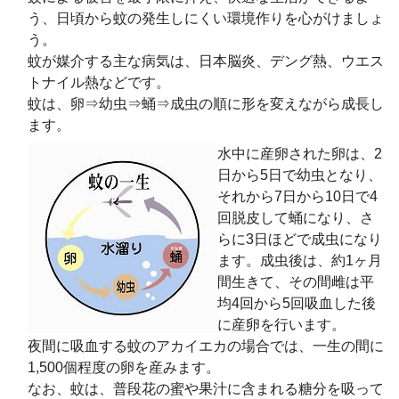
う、日頃から蚊の発生しにくい環境作りを心がけましょ
う。
蚊が媒介する主な病気は、日本脳炎、デング熱、ウエス
トナイル熱などです。
蚊は、卵⇒幼虫⇒蛹⇒成虫の順に形を変えながら成長し
ます。
水中に産卵された卵は、2
日から5日で幼虫となり、
それから7日から10日で4
回脱皮して蛹になり、さ
らに3日ほどで成虫になり
ます。成虫後は、約1ヶ月
間生きて、その間雌は平
均4回から5回吸血した後
に産卵を行います。
夜間に吸血する蚊のアカイエカの場合では、一生の間に
1,500個程度の卵を産みます。
なお、蚊は、普段花の蜜や果汁に含まれる糖分を吸って