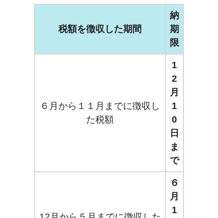
納
税額を徴収した期間
期
限
1
2
月
６月から１１月までに徴収し
1
た税額
0
日
ま
で
６
月
1
12月から５月までに徴収した