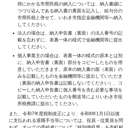
得にかかる市県民税の納入については、納入書綴に
つづり込んである納入書の裏面を記入し、給与分の
市県民税と併せて、いわき市指定金融機関等へ納入
してください。
法人の場合は、納入申告書（裏面）の法人番号の記
載を忘れずに、表裏一体の様式で金融機関等に提出
してください。
個人事業主の場合は、表裏一体の様式の原本とは別
に、納入申告書（裏面）部分をコピーしたものを用
意していただきます。原本の納入書の面（表面）の
みを記載したものを金融機関等に提出していただき
（裏面の納入申告書は記載しないでください）、コ
ピーした納入申告書に個人番号を含む必要な事項を
記載していただいたものを郵送等によりいわき市役
所税務課に提出してください。
また、令和7年度税制改正により、令和8年1月1日以後
に支払われる退職手当等については、役員・従業員を問
わず、すべての受給者について「特別徴収票」を市町村