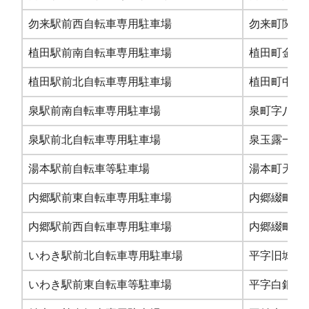
勿来駅前西自転車専用駐車場
勿来町関田寺
植田駅前南自転車専用駐車場
植田町金畑5
植田駅前北自転車専用駐車場
植田町中央三
泉駅前南自転車専用駐車場
泉町字八木屋
泉駅前北自転車専用駐車場
泉玉露一丁目
湯本駅前自転車等駐車場
湯本町天王崎
内郷駅前東自転車専用駐車場
内郷綴町榎下
内郷駅前西自転車専用駐車場
内郷綴町榎下
いわき駅前北自転車専用駐車場
平字旧城跡1
いわき駅前東自転車等駐車場
平字白銀町13