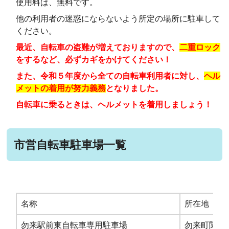
使用料は、無料です。
他の利用者の迷惑にならないよう所定の場所に駐車して
ください。
最近、自転車の盗難が増えておりますので、
二重ロック
をするなど、必ずカギをかけてください！
また、令和５年度から全ての自転車利用者に対し、
ヘル
メットの着用が努力義務
となりました。
自転車に乗るときは、ヘルメットを着用しましょう！
市営自転車駐車場一覧
名称
所在地
勿来駅前東自転車専用駐車場
勿来町関田堀